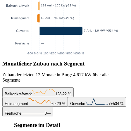
Monatlicher Zubau nach Segment
Zubau der letzten 12 Monate in Burg: 4.617 kW über alle
Segmente.
Balkonkraftwerk
128
-22 %
Heimsegment
69
-29 %
Gewerbe
7
+534 %
Freifläche
0
—
Segmente im Detail