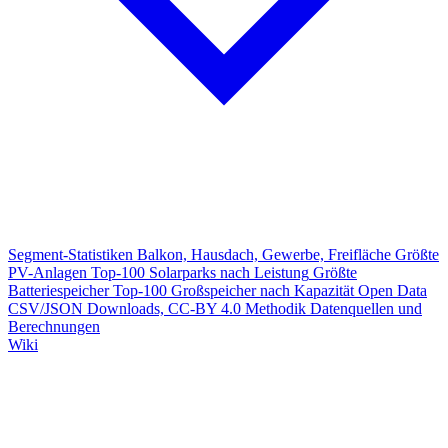
Segment-Statistiken
Balkon, Hausdach, Gewerbe, Freifläche
Größte
PV-Anlagen
Top-100 Solarparks nach Leistung
Größte
Batteriespeicher
Top-100 Großspeicher nach Kapazität
Open Data
CSV/JSON Downloads, CC-BY 4.0
Methodik
Datenquellen und
Berechnungen
Wiki