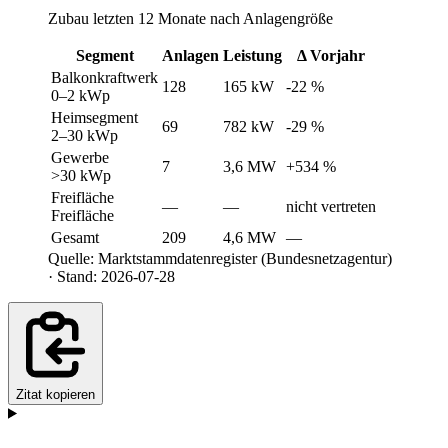
Zubau letzten 12 Monate nach Anlagengröße
Segment
Anlagen
Leistung
Δ Vorjahr
Balkonkraftwerk
128
165 kW
-22 %
0–2 kWp
Heimsegment
69
782 kW
-29 %
2–30 kWp
Gewerbe
7
3,6 MW
+534 %
>30 kWp
Freifläche
—
—
nicht vertreten
Freifläche
Gesamt
209
4,6 MW
—
Quelle: Marktstammdatenregister (Bundesnetzagentur)
· Stand: 2026-07-28
Zitat kopieren