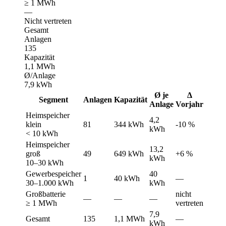
≥ 1 MWh
—
Nicht vertreten
Gesamt
Anlagen
135
Kapazität
1,1 MWh
Ø/Anlage
7,9 kWh
Ø je
Δ
Segment
Anlagen
Kapazität
Anlage
Vorjahr
Heimspeicher
4,2
klein
81
344 kWh
-10 %
kWh
< 10 kWh
Heimspeicher
13,2
groß
49
649 kWh
+6 %
kWh
10–30 kWh
Gewerbespeicher
40
1
40 kWh
—
30–1.000 kWh
kWh
Großbatterie
nicht
—
—
—
≥ 1 MWh
vertreten
7,9
Gesamt
135
1,1 MWh
—
kWh