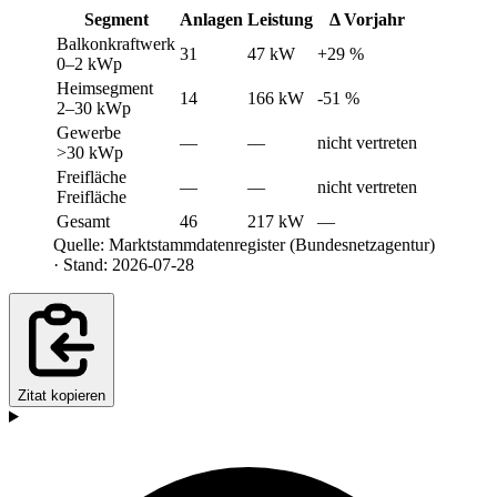
Segment
Anlagen
Leistung
Δ Vorjahr
Balkonkraftwerk
31
47 kW
+29 %
0–2 kWp
Heimsegment
14
166 kW
-51 %
2–30 kWp
Gewerbe
—
—
nicht vertreten
>30 kWp
Freifläche
—
—
nicht vertreten
Freifläche
Gesamt
46
217 kW
—
Quelle: Marktstammdatenregister (Bundesnetzagentur)
· Stand: 2026-07-28
Zitat kopieren