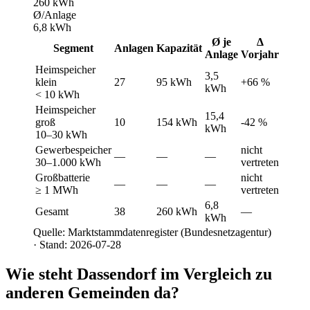
260 kWh
Ø/Anlage
6,8 kWh
Ø je
Δ
Segment
Anlagen
Kapazität
Anlage
Vorjahr
Heimspeicher
3,5
klein
27
95 kWh
+66 %
kWh
< 10 kWh
Heimspeicher
15,4
groß
10
154 kWh
-42 %
kWh
10–30 kWh
Gewerbespeicher
nicht
—
—
—
30–1.000 kWh
vertreten
Großbatterie
nicht
—
—
—
≥ 1 MWh
vertreten
6,8
Gesamt
38
260 kWh
—
kWh
Quelle: Marktstammdatenregister (Bundesnetzagentur)
· Stand: 2026-07-28
Wie steht Dassendorf im Vergleich zu
anderen Gemeinden da?