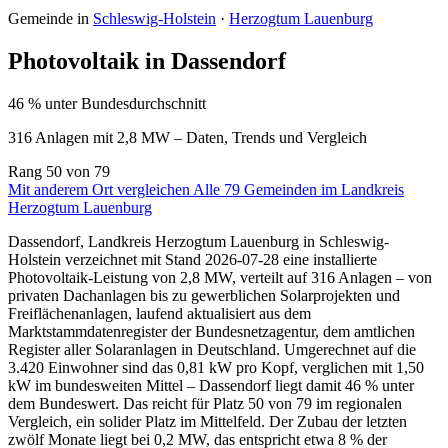
Gemeinde in
Schleswig-Holstein
·
Herzogtum Lauenburg
Photovoltaik in Dassendorf
46 % unter Bundesdurchschnitt
316 Anlagen mit 2,8 MW – Daten, Trends und Vergleich
Rang
50
von 79
Mit anderem Ort vergleichen
Alle 79 Gemeinden im Landkreis
Herzogtum Lauenburg
Dassendorf, Landkreis Herzogtum Lauenburg in Schleswig-
Holstein verzeichnet mit Stand 2026-07-28 eine installierte
Photovoltaik-Leistung von 2,8 MW, verteilt auf 316 Anlagen – von
privaten Dachanlagen bis zu gewerblichen Solarprojekten und
Freiflächenanlagen, laufend aktualisiert aus dem
Marktstammdatenregister der Bundesnetzagentur, dem amtlichen
Register aller Solaranlagen in Deutschland. Umgerechnet auf die
3.420 Einwohner sind das 0,81 kW pro Kopf, verglichen mit 1,50
kW im bundesweiten Mittel – Dassendorf liegt damit 46 % unter
dem Bundeswert. Das reicht für Platz 50 von 79 im regionalen
Vergleich, ein solider Platz im Mittelfeld. Der Zubau der letzten
zwölf Monate liegt bei 0,2 MW, das entspricht etwa 8 % der