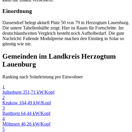
Einordnung
Dassendorf belegt aktuell Platz 50 von 79 in Herzogtum Lauenburg.
Die untere Tabellenhälfte zeigt: Hier ist Raum für Fortschritte. Im
deutschlandweiten Vergleich besteht noch Aufholbedarf. Die gute
Nachricht: Fallende Modulpreise machen den Einstieg in Solar so
günstig wie nie.
Gemeinden im Landkreis Herzogtum
Lauenburg
Ranking nach Solarleistung pro Einwohner
1
Juliusburg
351,71 kW/Kopf
2
Krukow
104,49 kW/Kopf
3
Basthorst
64,44 kW/Kopf
4
Möhnsen
46,26 kW/Kopf
5