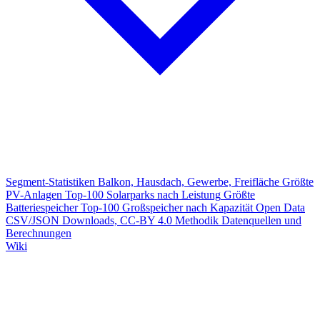
Segment-Statistiken
Balkon, Hausdach, Gewerbe, Freifläche
Größte
PV-Anlagen
Top-100 Solarparks nach Leistung
Größte
Batteriespeicher
Top-100 Großspeicher nach Kapazität
Open Data
CSV/JSON Downloads, CC-BY 4.0
Methodik
Datenquellen und
Berechnungen
Wiki