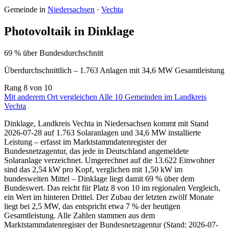
Gemeinde in
Niedersachsen
·
Vechta
Photovoltaik in Dinklage
69 % über Bundesdurchschnitt
Überdurchschnittlich – 1.763 Anlagen mit 34,6 MW Gesamtleistung
Rang
8
von 10
Mit anderem Ort vergleichen
Alle 10 Gemeinden im Landkreis
Vechta
Dinklage, Landkreis Vechta in Niedersachsen kommt mit Stand
2026-07-28 auf 1.763 Solaranlagen und 34,6 MW installierte
Leistung – erfasst im Marktstammdatenregister der
Bundesnetzagentur, das jede in Deutschland angemeldete
Solaranlage verzeichnet. Umgerechnet auf die 13.622 Einwohner
sind das 2,54 kW pro Kopf, verglichen mit 1,50 kW im
bundesweiten Mittel – Dinklage liegt damit 69 % über dem
Bundeswert. Das reicht für Platz 8 von 10 im regionalen Vergleich,
ein Wert im hinteren Drittel. Der Zubau der letzten zwölf Monate
liegt bei 2,5 MW, das entspricht etwa 7 % der heutigen
Gesamtleistung. Alle Zahlen stammen aus dem
Marktstammdatenregister der Bundesnetzagentur (Stand: 2026-07-