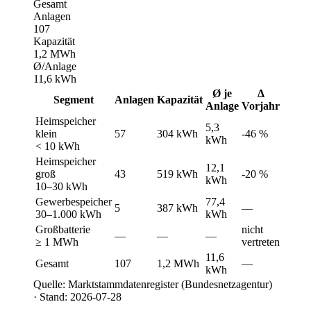
Gesamt
Anlagen
107
Kapazität
1,2 MWh
Ø/Anlage
11,6 kWh
Ø je
Δ
Segment
Anlagen
Kapazität
Anlage
Vorjahr
Heimspeicher
5,3
klein
57
304 kWh
-46 %
kWh
< 10 kWh
Heimspeicher
12,1
groß
43
519 kWh
-20 %
kWh
10–30 kWh
Gewerbespeicher
77,4
5
387 kWh
—
30–1.000 kWh
kWh
Großbatterie
nicht
—
—
—
≥ 1 MWh
vertreten
11,6
Gesamt
107
1,2 MWh
—
kWh
Quelle: Marktstammdatenregister (Bundesnetzagentur)
· Stand: 2026-07-28