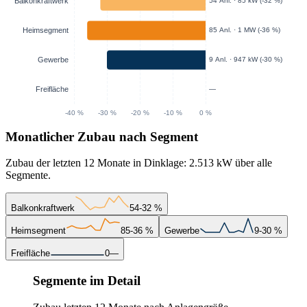
Monatlicher Zubau nach Segment
Zubau der letzten 12 Monate in Dinklage: 2.513 kW über alle
Segmente.
Balkonkraftwerk
54
-32 %
Heimsegment
85
-36 %
Gewerbe
9
-30 %
Freifläche
0
—
Segmente im Detail