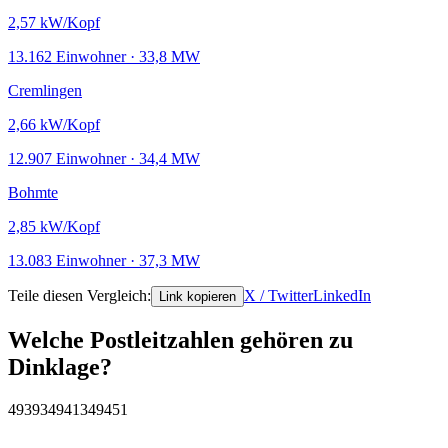
2,57
kW/Kopf
13.162 Einwohner · 33,8 MW
Cremlingen
2,66
kW/Kopf
12.907 Einwohner · 34,4 MW
Bohmte
2,85
kW/Kopf
13.083 Einwohner · 37,3 MW
Teile diesen Vergleich:
X / Twitter
LinkedIn
Link kopieren
Welche Postleitzahlen gehören zu
Dinklage?
49393
49413
49451