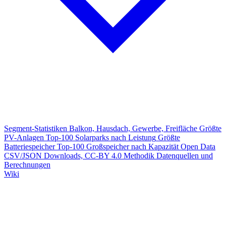
Segment-Statistiken
Balkon, Hausdach, Gewerbe, Freifläche
Größte
PV-Anlagen
Top-100 Solarparks nach Leistung
Größte
Batteriespeicher
Top-100 Großspeicher nach Kapazität
Open Data
CSV/JSON Downloads, CC-BY 4.0
Methodik
Datenquellen und
Berechnungen
Wiki