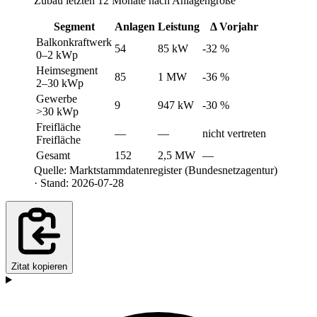
Zubau letzten 12 Monate nach Anlagengröße
Segment
Anlagen
Leistung
Δ Vorjahr
Balkonkraftwerk
54
85 kW
-32 %
0–2 kWp
Heimsegment
85
1 MW
-36 %
2–30 kWp
Gewerbe
9
947 kW
-30 %
>30 kWp
Freifläche
—
—
nicht vertreten
Freifläche
Gesamt
152
2,5 MW
—
Quelle: Marktstammdatenregister (Bundesnetzagentur)
· Stand: 2026-07-28
Zitat kopieren