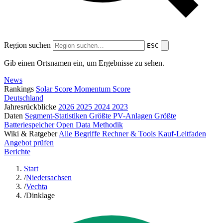
Region suchen
ESC
Gib einen Ortsnamen ein, um Ergebnisse zu sehen.
News
Rankings
Solar Score
Momentum Score
Deutschland
Jahresrückblicke
2026
2025
2024
2023
Daten
Segment-Statistiken
Größte PV-Anlagen
Größte
Batteriespeicher
Open Data
Methodik
Wiki & Ratgeber
Alle Begriffe
Rechner & Tools
Kauf-Leitfaden
Angebot prüfen
Berichte
Start
/
Niedersachsen
/
Vechta
/
Dinklage