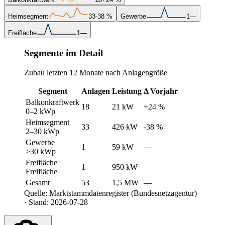
Heimsegment
33
-38 %
Gewerbe
1
—
Freifläche
1
—
Segmente im Detail
Zubau letzten 12 Monate nach Anlagengröße
Segment
Anlagen
Leistung
Δ Vorjahr
Balkonkraftwerk
18
21 kW
+24 %
0–2 kWp
Heimsegment
33
426 kW
-38 %
2–30 kWp
Gewerbe
1
59 kW
—
>30 kWp
Freifläche
1
950 kW
—
Freifläche
Gesamt
53
1,5 MW
—
Quelle: Marktstammdatenregister (Bundesnetzagentur)
· Stand: 2026-07-28