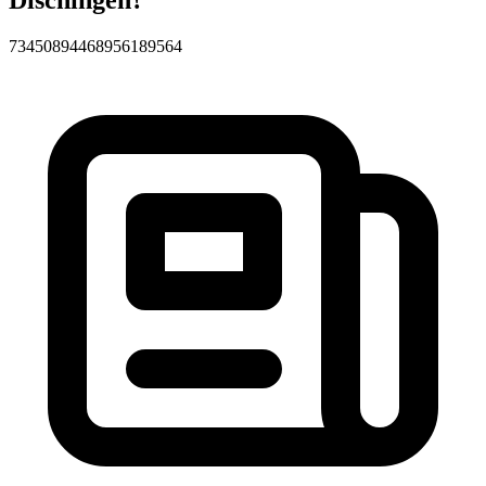
73450
89446
89561
89564