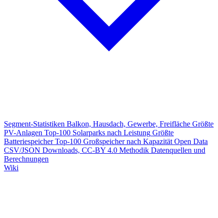
Segment-Statistiken
Balkon, Hausdach, Gewerbe, Freifläche
Größte
PV-Anlagen
Top-100 Solarparks nach Leistung
Größte
Batteriespeicher
Top-100 Großspeicher nach Kapazität
Open Data
CSV/JSON Downloads, CC-BY 4.0
Methodik
Datenquellen und
Berechnungen
Wiki