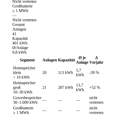
Nicht vertreten
Großbatterie
≥ 1 MWh
—
Nicht vertreten
Gesamt
Anlagen
41
Kapazität
401 kWh
Ø/Anlage
9,8 kWh
Ø je
Δ
Segment
Anlagen
Kapazität
Anlage
Vorjahr
Heimspeicher
5,7
klein
20
113 kWh
-39 %
kWh
< 10 kWh
Heimspeicher
13,7
groß
21
287 kWh
+52 %
kWh
10–30 kWh
Gewerbespeicher
nicht
—
—
—
30–1.000 kWh
vertreten
Großbatterie
nicht
—
—
—
≥ 1 MWh
vertreten