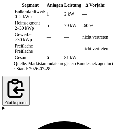
Segment
Anlagen
Leistung
Δ Vorjahr
Balkonkraftwerk
1
2 kW
—
0–2 kWp
Heimsegment
5
79 kW
-60 %
2–30 kWp
Gewerbe
—
—
nicht vertreten
>30 kWp
Freifläche
—
—
nicht vertreten
Freifläche
Gesamt
6
81 kW
—
Quelle: Marktstammdatenregister (Bundesnetzagentur)
· Stand: 2026-07-28
Zitat kopieren