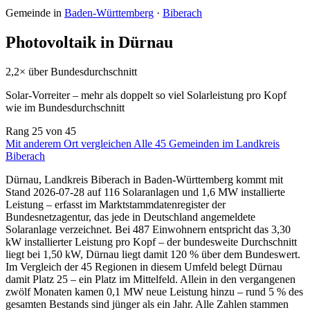
Gemeinde in
Baden-Württemberg
·
Biberach
Photovoltaik in Dürnau
2,2× über Bundesdurchschnitt
Solar-Vorreiter – mehr als doppelt so viel Solarleistung pro Kopf
wie im Bundesdurchschnitt
Rang
25
von 45
Mit anderem Ort vergleichen
Alle 45 Gemeinden im Landkreis
Biberach
Dürnau, Landkreis Biberach in Baden-Württemberg kommt mit
Stand 2026-07-28 auf 116 Solaranlagen und 1,6 MW installierte
Leistung – erfasst im Marktstammdatenregister der
Bundesnetzagentur, das jede in Deutschland angemeldete
Solaranlage verzeichnet. Bei 487 Einwohnern entspricht das 3,30
kW installierter Leistung pro Kopf – der bundesweite Durchschnitt
liegt bei 1,50 kW, Dürnau liegt damit 120 % über dem Bundeswert.
Im Vergleich der 45 Regionen in diesem Umfeld belegt Dürnau
damit Platz 25 – ein Platz im Mittelfeld. Allein in den vergangenen
zwölf Monaten kamen 0,1 MW neue Leistung hinzu – rund 5 % des
gesamten Bestands sind jünger als ein Jahr. Alle Zahlen stammen