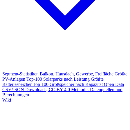
Segment-Statistiken
Balkon, Hausdach, Gewerbe, Freifläche
Größte
PV-Anlagen
Top-100 Solarparks nach Leistung
Größte
Batteriespeicher
Top-100 Großspeicher nach Kapazität
Open Data
CSV/JSON Downloads, CC-BY 4.0
Methodik
Datenquellen und
Berechnungen
Wiki