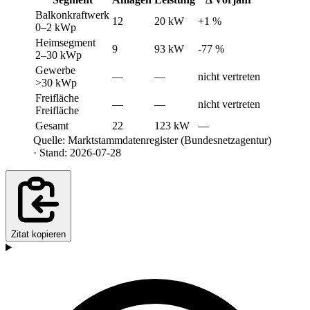
Balkonkraftwerk
12
20 kW
+1 %
0–2 kWp
Heimsegment
9
93 kW
-77 %
2–30 kWp
Gewerbe
—
—
nicht vertreten
>30 kWp
Freifläche
—
—
nicht vertreten
Freifläche
Gesamt
22
123 kW
—
Quelle: Marktstammdatenregister (Bundesnetzagentur)
· Stand: 2026-07-28
Zitat kopieren