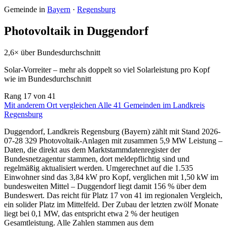
Gemeinde in
Bayern
·
Regensburg
Photovoltaik in Duggendorf
2,6× über Bundesdurchschnitt
Solar-Vorreiter – mehr als doppelt so viel Solarleistung pro Kopf
wie im Bundesdurchschnitt
Rang
17
von 41
Mit anderem Ort vergleichen
Alle 41 Gemeinden im Landkreis
Regensburg
Duggendorf, Landkreis Regensburg (Bayern) zählt mit Stand 2026-
07-28 329 Photovoltaik-Anlagen mit zusammen 5,9 MW Leistung –
Daten, die direkt aus dem Marktstammdatenregister der
Bundesnetzagentur stammen, dort meldepflichtig sind und
regelmäßig aktualisiert werden. Umgerechnet auf die 1.535
Einwohner sind das 3,84 kW pro Kopf, verglichen mit 1,50 kW im
bundesweiten Mittel – Duggendorf liegt damit 156 % über dem
Bundeswert. Das reicht für Platz 17 von 41 im regionalen Vergleich,
ein solider Platz im Mittelfeld. Der Zubau der letzten zwölf Monate
liegt bei 0,1 MW, das entspricht etwa 2 % der heutigen
Gesamtleistung. Alle Zahlen stammen aus dem