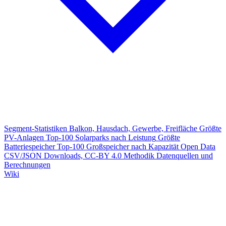
Segment-Statistiken
Balkon, Hausdach, Gewerbe, Freifläche
Größte
PV-Anlagen
Top-100 Solarparks nach Leistung
Größte
Batteriespeicher
Top-100 Großspeicher nach Kapazität
Open Data
CSV/JSON Downloads, CC-BY 4.0
Methodik
Datenquellen und
Berechnungen
Wiki