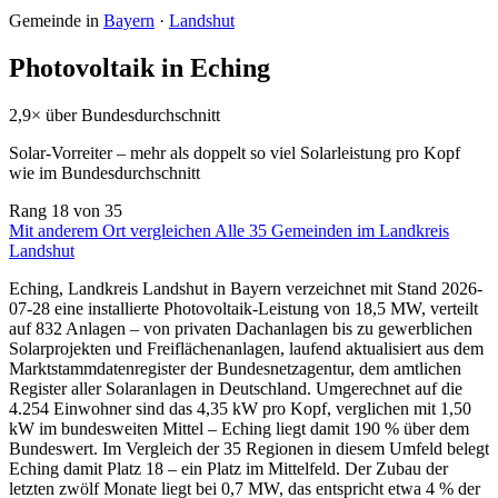
Gemeinde in
Bayern
·
Landshut
Photovoltaik in Eching
2,9× über Bundesdurchschnitt
Solar-Vorreiter – mehr als doppelt so viel Solarleistung pro Kopf
wie im Bundesdurchschnitt
Rang
18
von 35
Mit anderem Ort vergleichen
Alle 35 Gemeinden im Landkreis
Landshut
Eching, Landkreis Landshut in Bayern verzeichnet mit Stand 2026-
07-28 eine installierte Photovoltaik-Leistung von 18,5 MW, verteilt
auf 832 Anlagen – von privaten Dachanlagen bis zu gewerblichen
Solarprojekten und Freiflächenanlagen, laufend aktualisiert aus dem
Marktstammdatenregister der Bundesnetzagentur, dem amtlichen
Register aller Solaranlagen in Deutschland. Umgerechnet auf die
4.254 Einwohner sind das 4,35 kW pro Kopf, verglichen mit 1,50
kW im bundesweiten Mittel – Eching liegt damit 190 % über dem
Bundeswert. Im Vergleich der 35 Regionen in diesem Umfeld belegt
Eching damit Platz 18 – ein Platz im Mittelfeld. Der Zubau der
letzten zwölf Monate liegt bei 0,7 MW, das entspricht etwa 4 % der