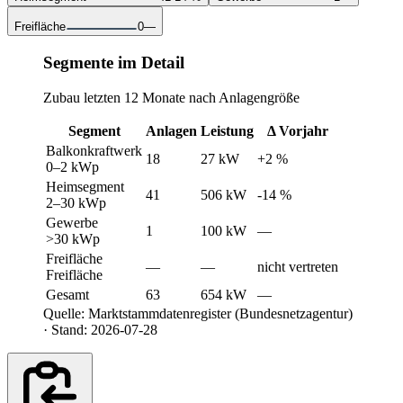
Freifläche
0
—
Segmente im Detail
Zubau letzten 12 Monate nach Anlagengröße
Segment
Anlagen
Leistung
Δ Vorjahr
Balkonkraftwerk
18
27 kW
+2 %
0–2 kWp
Heimsegment
41
506 kW
-14 %
2–30 kWp
Gewerbe
1
100 kW
—
>30 kWp
Freifläche
—
—
nicht vertreten
Freifläche
Gesamt
63
654 kW
—
Quelle: Marktstammdatenregister (Bundesnetzagentur)
· Stand: 2026-07-28