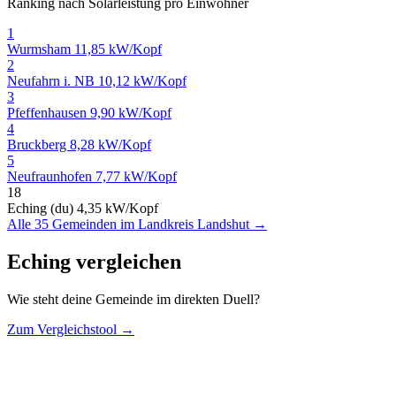
Ranking nach Solarleistung pro Einwohner
1
Wurmsham
11,85 kW/Kopf
2
Neufahrn i. NB
10,12 kW/Kopf
3
Pfeffenhausen
9,90 kW/Kopf
4
Bruckberg
8,28 kW/Kopf
5
Neufraunhofen
7,77 kW/Kopf
18
Eching (du)
4,35 kW/Kopf
Alle 35 Gemeinden im Landkreis Landshut →
Eching vergleichen
Wie steht deine Gemeinde im direkten Duell?
Zum Vergleichstool →