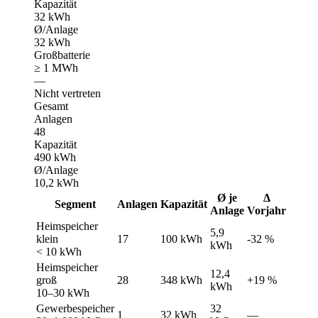
Kapazität
32 kWh
Ø/Anlage
32 kWh
Großbatterie
≥ 1 MWh
—
Nicht vertreten
Gesamt
Anlagen
48
Kapazität
490 kWh
Ø/Anlage
10,2 kWh
Ø je
Δ
Segment
Anlagen
Kapazität
Anlage
Vorjahr
Heimspeicher
5,9
klein
17
100 kWh
-32 %
kWh
< 10 kWh
Heimspeicher
12,4
groß
28
348 kWh
+19 %
kWh
10–30 kWh
Gewerbespeicher
32
1
32 kWh
—