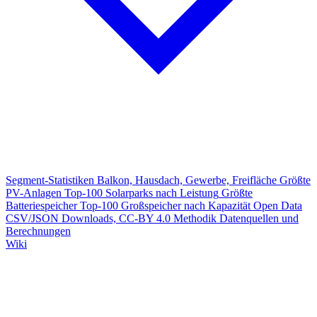
Segment-Statistiken
Balkon, Hausdach, Gewerbe, Freifläche
Größte
PV-Anlagen
Top-100 Solarparks nach Leistung
Größte
Batteriespeicher
Top-100 Großspeicher nach Kapazität
Open Data
CSV/JSON Downloads, CC-BY 4.0
Methodik
Datenquellen und
Berechnungen
Wiki