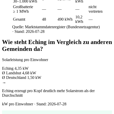
30–1.000 kWh
kWh
Großbatterie
nicht
—
—
—
≥ 1 MWh
vertreten
10,2
Gesamt
48
490 kWh
—
kWh
Quelle: Marktstammdatenregister (Bundesnetzagentur)
· Stand: 2026-07-28
Wie steht Eching im Vergleich zu anderen
Gemeinden da?
Solarleistung pro Einwohner
Eching
4,35 kW
Ø Landshut
4,68 kW
Ø Deutschland
1,50 kW
→
Eching erzeugt pro Kopf deutlich mehr Solarstrom als der
Durchschnitt
kW pro Einwohner · Stand: 2026-07-28