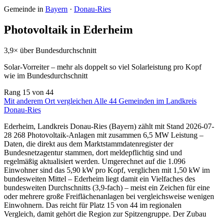
Gemeinde in
Bayern
·
Donau-Ries
Photovoltaik in Ederheim
3,9× über Bundesdurchschnitt
Solar-Vorreiter – mehr als doppelt so viel Solarleistung pro Kopf
wie im Bundesdurchschnitt
Rang
15
von 44
Mit anderem Ort vergleichen
Alle 44 Gemeinden im Landkreis
Donau-Ries
Ederheim, Landkreis Donau-Ries (Bayern) zählt mit Stand 2026-07-
28 268 Photovoltaik-Anlagen mit zusammen 6,5 MW Leistung –
Daten, die direkt aus dem Marktstammdatenregister der
Bundesnetzagentur stammen, dort meldepflichtig sind und
regelmäßig aktualisiert werden. Umgerechnet auf die 1.096
Einwohner sind das 5,90 kW pro Kopf, verglichen mit 1,50 kW im
bundesweiten Mittel – Ederheim liegt damit ein Vielfaches des
bundesweiten Durchschnitts (3,9-fach) – meist ein Zeichen für eine
oder mehrere große Freiflächenanlagen bei vergleichsweise wenigen
Einwohnern. Das reicht für Platz 15 von 44 im regionalen
Vergleich, damit gehört die Region zur Spitzengruppe. Der Zubau