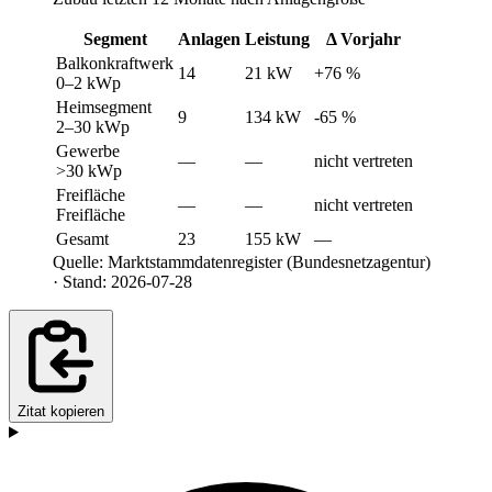
Segment
Anlagen
Leistung
Δ Vorjahr
Balkonkraftwerk
14
21 kW
+76 %
0–2 kWp
Heimsegment
9
134 kW
-65 %
2–30 kWp
Gewerbe
—
—
nicht vertreten
>30 kWp
Freifläche
—
—
nicht vertreten
Freifläche
Gesamt
23
155 kW
—
Quelle: Marktstammdatenregister (Bundesnetzagentur)
· Stand: 2026-07-28
Zitat kopieren