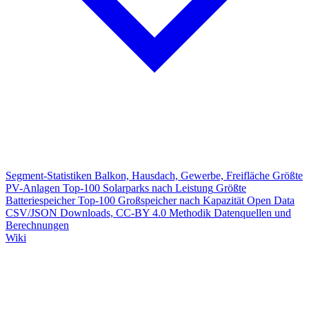
Segment-Statistiken
Balkon, Hausdach, Gewerbe, Freifläche
Größte
PV-Anlagen
Top-100 Solarparks nach Leistung
Größte
Batteriespeicher
Top-100 Großspeicher nach Kapazität
Open Data
CSV/JSON Downloads, CC-BY 4.0
Methodik
Datenquellen und
Berechnungen
Wiki