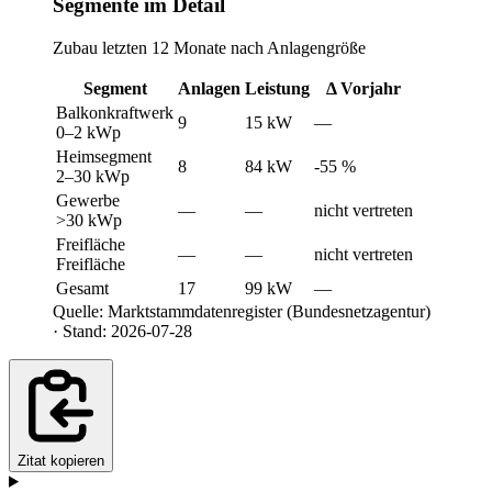
Segmente im Detail
Zubau letzten 12 Monate nach Anlagengröße
Segment
Anlagen
Leistung
Δ Vorjahr
Balkonkraftwerk
9
15 kW
—
0–2 kWp
Heimsegment
8
84 kW
-55 %
2–30 kWp
Gewerbe
—
—
nicht vertreten
>30 kWp
Freifläche
—
—
nicht vertreten
Freifläche
Gesamt
17
99 kW
—
Quelle: Marktstammdatenregister (Bundesnetzagentur)
· Stand: 2026-07-28
Zitat kopieren