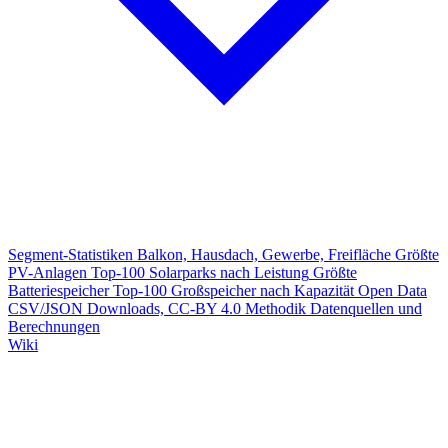
Segment-Statistiken
Balkon, Hausdach, Gewerbe, Freifläche
Größte
PV-Anlagen
Top-100 Solarparks nach Leistung
Größte
Batteriespeicher
Top-100 Großspeicher nach Kapazität
Open Data
CSV/JSON Downloads, CC-BY 4.0
Methodik
Datenquellen und
Berechnungen
Wiki