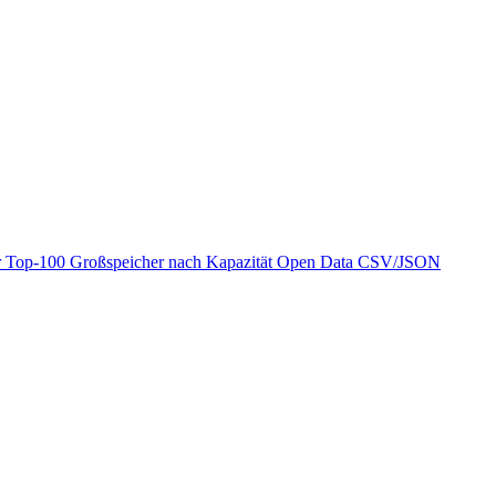
r
Top-100 Großspeicher nach Kapazität
Open Data
CSV/JSON