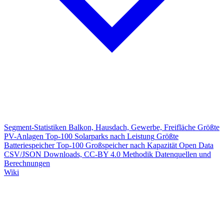
Segment-Statistiken
Balkon, Hausdach, Gewerbe, Freifläche
Größte
PV-Anlagen
Top-100 Solarparks nach Leistung
Größte
Batteriespeicher
Top-100 Großspeicher nach Kapazität
Open Data
CSV/JSON Downloads, CC-BY 4.0
Methodik
Datenquellen und
Berechnungen
Wiki