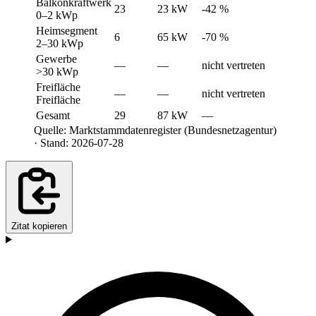
Balkonkraftwerk
23
23 kW
-42 %
0–2 kWp
Heimsegment
6
65 kW
-70 %
2–30 kWp
Gewerbe
—
—
nicht vertreten
>30 kWp
Freifläche
—
—
nicht vertreten
Freifläche
Gesamt
29
87 kW
—
Quelle: Marktstammdatenregister (Bundesnetzagentur)
· Stand: 2026-07-28
Zitat kopieren