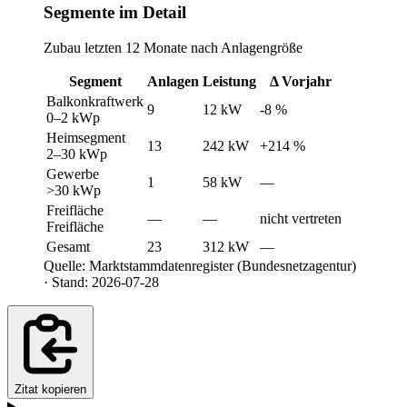
Segmente im Detail
Zubau letzten 12 Monate nach Anlagengröße
Segment
Anlagen
Leistung
Δ Vorjahr
Balkonkraftwerk
9
12 kW
-8 %
0–2 kWp
Heimsegment
13
242 kW
+214 %
2–30 kWp
Gewerbe
1
58 kW
—
>30 kWp
Freifläche
—
—
nicht vertreten
Freifläche
Gesamt
23
312 kW
—
Quelle: Marktstammdatenregister (Bundesnetzagentur)
· Stand: 2026-07-28
Zitat kopieren