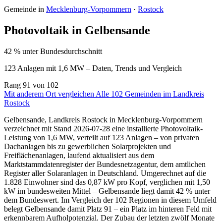
Gemeinde in
Mecklenburg-Vorpommern
·
Rostock
Photovoltaik in Gelbensande
42 % unter Bundesdurchschnitt
123 Anlagen mit 1,6 MW – Daten, Trends und Vergleich
Rang
91
von 102
Mit anderem Ort vergleichen
Alle 102 Gemeinden im Landkreis
Rostock
Gelbensande, Landkreis Rostock in Mecklenburg-Vorpommern
verzeichnet mit Stand 2026-07-28 eine installierte Photovoltaik-
Leistung von 1,6 MW, verteilt auf 123 Anlagen – von privaten
Dachanlagen bis zu gewerblichen Solarprojekten und
Freiflächenanlagen, laufend aktualisiert aus dem
Marktstammdatenregister der Bundesnetzagentur, dem amtlichen
Register aller Solaranlagen in Deutschland. Umgerechnet auf die
1.828 Einwohner sind das 0,87 kW pro Kopf, verglichen mit 1,50
kW im bundesweiten Mittel – Gelbensande liegt damit 42 % unter
dem Bundeswert. Im Vergleich der 102 Regionen in diesem Umfeld
belegt Gelbensande damit Platz 91 – ein Platz im hinteren Feld mit
erkennbarem Aufholpotenzial. Der Zubau der letzten zwölf Monate