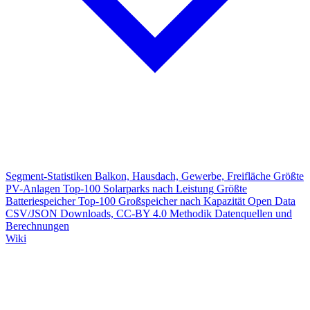
Segment-Statistiken
Balkon, Hausdach, Gewerbe, Freifläche
Größte
PV-Anlagen
Top-100 Solarparks nach Leistung
Größte
Batteriespeicher
Top-100 Großspeicher nach Kapazität
Open Data
CSV/JSON Downloads, CC-BY 4.0
Methodik
Datenquellen und
Berechnungen
Wiki