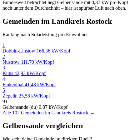
Bundesweit betrachtet liegt Gelbensande mit 0,87 kW pro Kopf
noch unter dem Durchschnitt – hier ist spürbar Luft nach oben.
Gemeinden im Landkreis Rostock
Ranking nach Solarleistung pro Einwohner
1
Dobbin-Linstow
166,36 kW/Kopf
2
Nustrow
111,70 kW/Kopf
3
Kuhs
42,93 kW/Kopf
4
Finkenthal
41,48 kW/Kopf
5
Zepelin
25,58 kW/Kopf
91
Gelbensande (du)
0,87 kW/Kopf
Alle 102 Gemeinden im Landkreis Rostock →
Gelbensande vergleichen
Wie steht deine Gemeinde im direkten Duell?