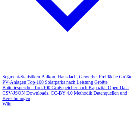
Segment-Statistiken
Balkon, Hausdach, Gewerbe, Freifläche
Größte
PV-Anlagen
Top-100 Solarparks nach Leistung
Größte
Batteriespeicher
Top-100 Großspeicher nach Kapazität
Open Data
CSV/JSON Downloads, CC-BY 4.0
Methodik
Datenquellen und
Berechnungen
Wiki