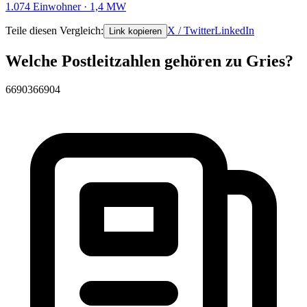
1.074 Einwohner · 1,4 MW
Teile diesen Vergleich:
X / Twitter
LinkedIn
Link kopieren
Welche Postleitzahlen gehören zu Gries?
66903
66904