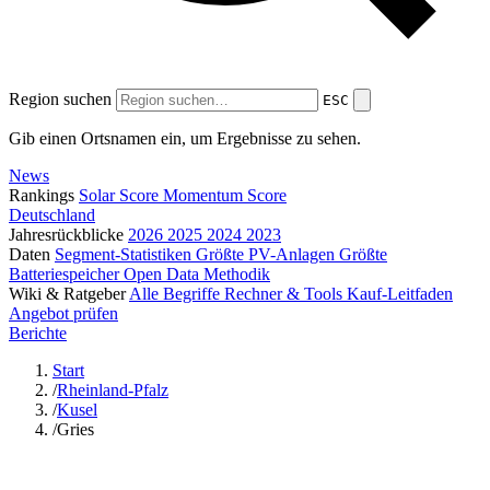
Region suchen
ESC
Gib einen Ortsnamen ein, um Ergebnisse zu sehen.
News
Rankings
Solar Score
Momentum Score
Deutschland
Jahresrückblicke
2026
2025
2024
2023
Daten
Segment-Statistiken
Größte PV-Anlagen
Größte
Batteriespeicher
Open Data
Methodik
Wiki & Ratgeber
Alle Begriffe
Rechner & Tools
Kauf-Leitfaden
Angebot prüfen
Berichte
Start
/
Rheinland-Pfalz
/
Kusel
/
Gries