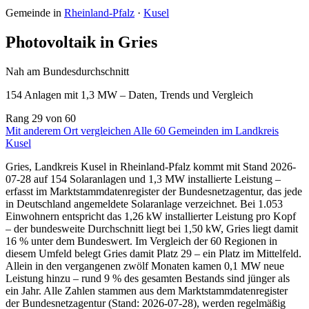
Gemeinde in
Rheinland-Pfalz
·
Kusel
Photovoltaik in Gries
Nah am Bundesdurchschnitt
154 Anlagen mit 1,3 MW – Daten, Trends und Vergleich
Rang
29
von 60
Mit anderem Ort vergleichen
Alle 60 Gemeinden im Landkreis
Kusel
Gries, Landkreis Kusel in Rheinland-Pfalz kommt mit Stand 2026-
07-28 auf 154 Solaranlagen und 1,3 MW installierte Leistung –
erfasst im Marktstammdatenregister der Bundesnetzagentur, das jede
in Deutschland angemeldete Solaranlage verzeichnet. Bei 1.053
Einwohnern entspricht das 1,26 kW installierter Leistung pro Kopf
– der bundesweite Durchschnitt liegt bei 1,50 kW, Gries liegt damit
16 % unter dem Bundeswert. Im Vergleich der 60 Regionen in
diesem Umfeld belegt Gries damit Platz 29 – ein Platz im Mittelfeld.
Allein in den vergangenen zwölf Monaten kamen 0,1 MW neue
Leistung hinzu – rund 9 % des gesamten Bestands sind jünger als
ein Jahr. Alle Zahlen stammen aus dem Marktstammdatenregister
der Bundesnetzagentur (Stand: 2026-07-28), werden regelmäßig