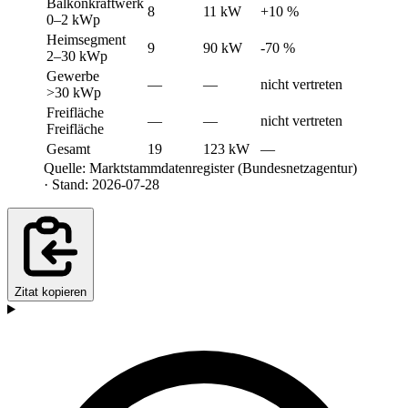
Balkonkraftwerk
8
11 kW
+10 %
0–2 kWp
Heimsegment
9
90 kW
-70 %
2–30 kWp
Gewerbe
—
—
nicht vertreten
>30 kWp
Freifläche
—
—
nicht vertreten
Freifläche
Gesamt
19
123 kW
—
Quelle: Marktstammdatenregister (Bundesnetzagentur)
· Stand: 2026-07-28
Zitat kopieren