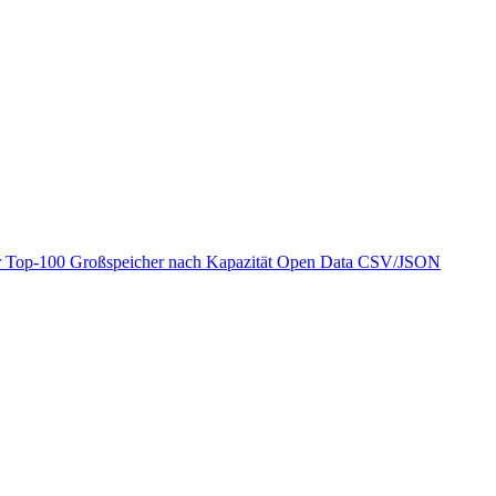
r
Top-100 Großspeicher nach Kapazität
Open Data
CSV/JSON