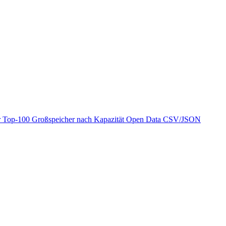
r
Top-100 Großspeicher nach Kapazität
Open Data
CSV/JSON