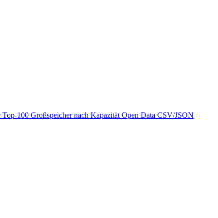
r
Top-100 Großspeicher nach Kapazität
Open Data
CSV/JSON