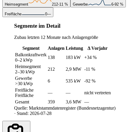
Heimsegment
212
-11 %
Gewerbe
6
-92 %
Freifläche
0
—
Segmente im Detail
Zubau letzten 12 Monate nach Anlagengröße
Segment
Anlagen
Leistung
Δ Vorjahr
Balkonkraftwerk
138
183 kW
+34 %
0–2 kWp
Heimsegment
212
2,9 MW
-11 %
2–30 kWp
Gewerbe
6
535 kW
-92 %
>30 kWp
Freifläche
—
—
nicht vertreten
Freifläche
Gesamt
359
3,6 MW
—
Quelle: Marktstammdatenregister (Bundesnetzagentur)
· Stand: 2026-07-28