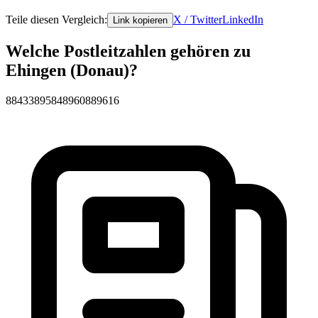
Teile diesen Vergleich:
X / Twitter
LinkedIn
Link kopieren
Welche Postleitzahlen gehören zu
Ehingen (Donau)?
88433
89584
89608
89616