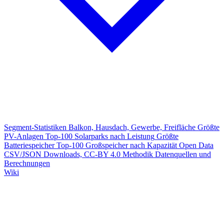
Segment-Statistiken
Balkon, Hausdach, Gewerbe, Freifläche
Größte
PV-Anlagen
Top-100 Solarparks nach Leistung
Größte
Batteriespeicher
Top-100 Großspeicher nach Kapazität
Open Data
CSV/JSON Downloads, CC-BY 4.0
Methodik
Datenquellen und
Berechnungen
Wiki