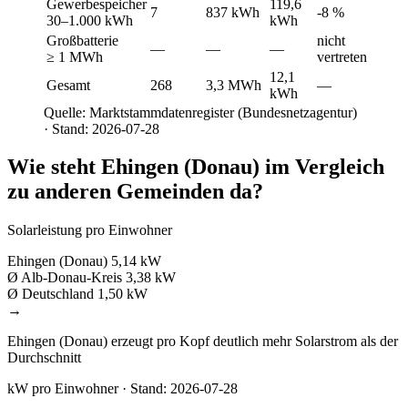
Gewerbespeicher
119,6
7
837 kWh
-8 %
30–1.000 kWh
kWh
Großbatterie
nicht
—
—
—
≥ 1 MWh
vertreten
12,1
Gesamt
268
3,3 MWh
—
kWh
Quelle: Marktstammdatenregister (Bundesnetzagentur)
· Stand: 2026-07-28
Wie steht Ehingen (Donau) im Vergleich
zu anderen Gemeinden da?
Solarleistung pro Einwohner
Ehingen (Donau)
5,14 kW
Ø Alb-Donau-Kreis
3,38 kW
Ø Deutschland
1,50 kW
→
Ehingen (Donau) erzeugt pro Kopf deutlich mehr Solarstrom als der
Durchschnitt
kW pro Einwohner · Stand: 2026-07-28