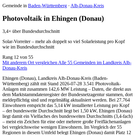
Gemeinde in
Baden-Württemberg
·
Alb-Donau-Kreis
Photovoltaik in Ehingen (Donau)
3,4× über Bundesdurchschnitt
Solar-Vorreiter – mehr als doppelt so viel Solarleistung pro Kopf
wie im Bundesdurchschnitt
Rang
12
von 55
Mit anderem Ort vergleichen
Alle 55 Gemeinden im Landkreis Alb-
Donau-Kreis
Ehingen (Donau), Landkreis Alb-Donau-Kreis (Baden-
Württemberg) zählt mit Stand 2026-07-28 3.541 Photovoltaik-
Anlagen mit zusammen 142,6 MW Leistung – Daten, die direkt aus
dem Marktstammdatenregister der Bundesnetzagentur stammen, dort
meldepflichtig sind und regelmäßig aktualisiert werden. Bei 27.764
Einwohnern entspricht das 5,14 kW installierter Leistung pro Kopf
– der bundesweite Durchschnitt liegt bei 1,50 kW, Ehingen (Donau)
liegt damit ein Vielfaches des bundesweiten Durchschnitts (3,4-fach)
– meist ein Zeichen für eine oder mehrere große Freiflächenanlagen
bei vergleichsweise wenigen Einwohnern. Im Vergleich der 55
Regionen in diesem Umfeld belegt Ehingen (Donau) damit Platz 12