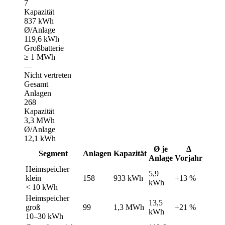
7
Kapazität
837 kWh
Ø/Anlage
119,6 kWh
Großbatterie
≥ 1 MWh
—
Nicht vertreten
Gesamt
Anlagen
268
Kapazität
3,3 MWh
Ø/Anlage
12,1 kWh
Ø je
Δ
Segment
Anlagen
Kapazität
Anlage
Vorjahr
Heimspeicher
5,9
klein
158
933 kWh
+13 %
kWh
< 10 kWh
Heimspeicher
13,5
groß
99
1,3 MWh
+21 %
kWh
10–30 kWh