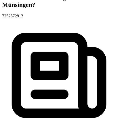
Münsingen?
72525
72813