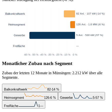
Monatlicher Zubau nach Segment
Zubau der letzten 12 Monate in Münsingen: 2.212 kW über alle
Segmente.
Balkonkraftwerk
82
-14 %
Heimsegment
126
-6 %
Gewerbe
5
-57 %
Freifläche
1
—