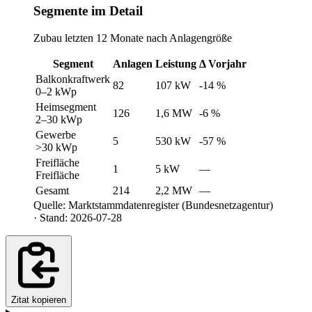
Segmente im Detail
Zubau letzten 12 Monate nach Anlagengröße
Segment
Anlagen
Leistung
Δ Vorjahr
Balkonkraftwerk
82
107 kW
-14 %
0–2 kWp
Heimsegment
126
1,6 MW
-6 %
2–30 kWp
Gewerbe
5
530 kW
-57 %
>30 kWp
Freifläche
1
5 kW
—
Freifläche
Gesamt
214
2,2 MW
—
Quelle: Marktstammdatenregister (Bundesnetzagentur)
· Stand: 2026-07-28
Zitat kopieren