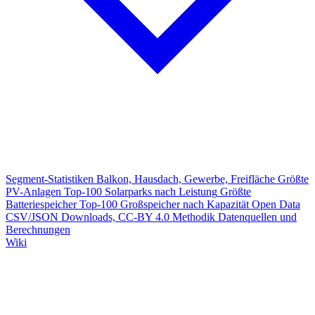
Segment-Statistiken
Balkon, Hausdach, Gewerbe, Freifläche
Größte
PV-Anlagen
Top-100 Solarparks nach Leistung
Größte
Batteriespeicher
Top-100 Großspeicher nach Kapazität
Open Data
CSV/JSON Downloads, CC-BY 4.0
Methodik
Datenquellen und
Berechnungen
Wiki