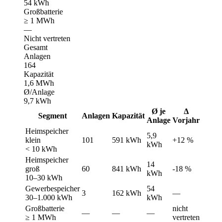
54 kWh
Großbatterie
≥ 1 MWh
—
Nicht vertreten
Gesamt
Anlagen
164
Kapazität
1,6 MWh
Ø/Anlage
9,7 kWh
Ø je
Δ
Segment
Anlagen
Kapazität
Anlage
Vorjahr
Heimspeicher
5,9
klein
101
591 kWh
+12 %
kWh
< 10 kWh
Heimspeicher
14
groß
60
841 kWh
-18 %
kWh
10–30 kWh
Gewerbespeicher
54
3
162 kWh
—
30–1.000 kWh
kWh
Großbatterie
nicht
—
—
—
≥ 1 MWh
vertreten