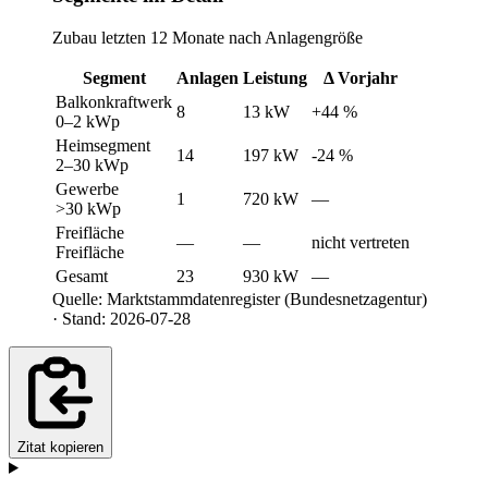
Zubau letzten 12 Monate nach Anlagengröße
Segment
Anlagen
Leistung
Δ Vorjahr
Balkonkraftwerk
8
13 kW
+44 %
0–2 kWp
Heimsegment
14
197 kW
-24 %
2–30 kWp
Gewerbe
1
720 kW
—
>30 kWp
Freifläche
—
—
nicht vertreten
Freifläche
Gesamt
23
930 kW
—
Quelle: Marktstammdatenregister (Bundesnetzagentur)
· Stand: 2026-07-28
Zitat kopieren