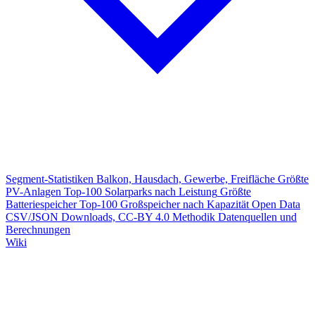
Segment-Statistiken
Balkon, Hausdach, Gewerbe, Freifläche
Größte
PV-Anlagen
Top-100 Solarparks nach Leistung
Größte
Batteriespeicher
Top-100 Großspeicher nach Kapazität
Open Data
CSV/JSON Downloads, CC-BY 4.0
Methodik
Datenquellen und
Berechnungen
Wiki