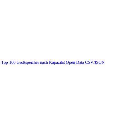
r
Top-100 Großspeicher nach Kapazität
Open Data
CSV/JSON