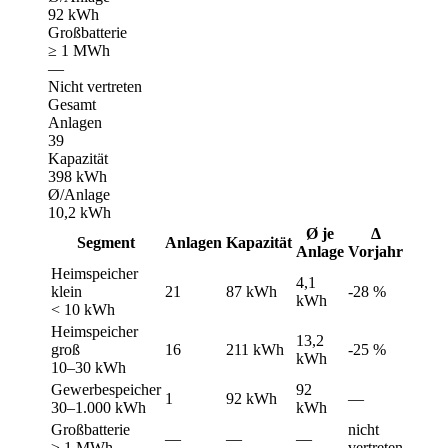
92 kWh
Großbatterie
≥ 1 MWh
—
Nicht vertreten
Gesamt
Anlagen
39
Kapazität
398 kWh
Ø/Anlage
10,2 kWh
Ø je
Δ
Segment
Anlagen
Kapazität
Anlage
Vorjahr
Heimspeicher
4,1
klein
21
87 kWh
-28 %
kWh
< 10 kWh
Heimspeicher
13,2
groß
16
211 kWh
-25 %
kWh
10–30 kWh
Gewerbespeicher
92
1
92 kWh
—
30–1.000 kWh
kWh
Großbatterie
nicht
—
—
—
≥ 1 MWh
vertreten