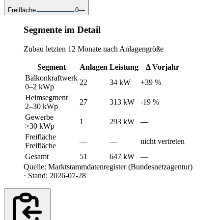
Freifläche
0
—
Segmente im Detail
Zubau letzten 12 Monate nach Anlagengröße
Segment
Anlagen
Leistung
Δ Vorjahr
Balkonkraftwerk
22
34 kW
+39 %
0–2 kWp
Heimsegment
27
313 kW
-19 %
2–30 kWp
Gewerbe
1
293 kW
—
>30 kWp
Freifläche
—
—
nicht vertreten
Freifläche
Gesamt
51
647 kW
—
Quelle: Marktstammdatenregister (Bundesnetzagentur)
· Stand: 2026-07-28