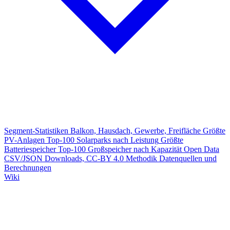
Segment-Statistiken
Balkon, Hausdach, Gewerbe, Freifläche
Größte
PV-Anlagen
Top-100 Solarparks nach Leistung
Größte
Batteriespeicher
Top-100 Großspeicher nach Kapazität
Open Data
CSV/JSON Downloads, CC-BY 4.0
Methodik
Datenquellen und
Berechnungen
Wiki