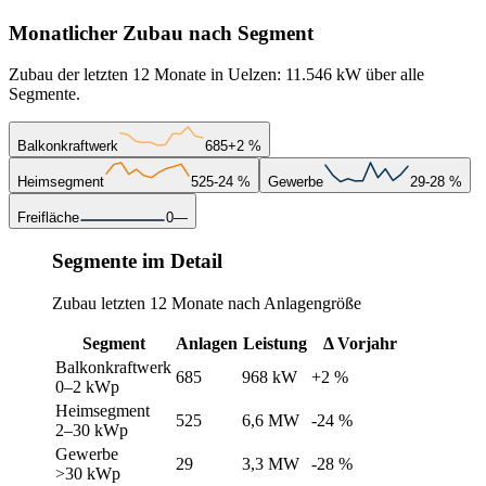
Monatlicher Zubau nach Segment
Zubau der letzten 12 Monate in Uelzen: 11.546 kW über alle
Segmente.
Balkonkraftwerk
685
+2 %
Heimsegment
525
-24 %
Gewerbe
29
-28 %
Freifläche
0
—
Segmente im Detail
Zubau letzten 12 Monate nach Anlagengröße
Segment
Anlagen
Leistung
Δ Vorjahr
Balkonkraftwerk
685
968 kW
+2 %
0–2 kWp
Heimsegment
525
6,6 MW
-24 %
2–30 kWp
Gewerbe
29
3,3 MW
-28 %
>30 kWp