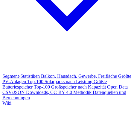
Segment-Statistiken
Balkon, Hausdach, Gewerbe, Freifläche
Größte
PV-Anlagen
Top-100 Solarparks nach Leistung
Größte
Batteriespeicher
Top-100 Großspeicher nach Kapazität
Open Data
CSV/JSON Downloads, CC-BY 4.0
Methodik
Datenquellen und
Berechnungen
Wiki