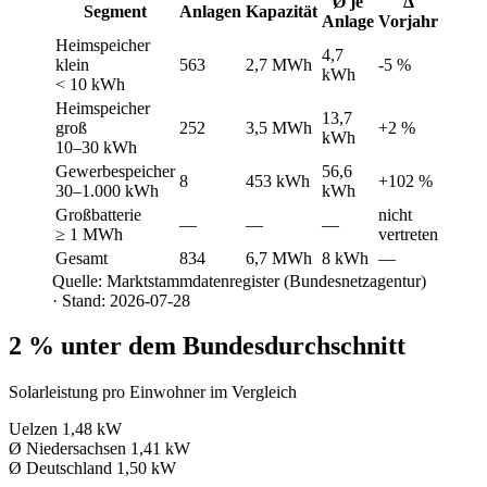
Ø je
Δ
Segment
Anlagen
Kapazität
Anlage
Vorjahr
Heimspeicher
4,7
klein
563
2,7 MWh
-5 %
kWh
< 10 kWh
Heimspeicher
13,7
groß
252
3,5 MWh
+2 %
kWh
10–30 kWh
Gewerbespeicher
56,6
8
453 kWh
+102 %
30–1.000 kWh
kWh
Großbatterie
nicht
—
—
—
≥ 1 MWh
vertreten
Gesamt
834
6,7 MWh
8 kWh
—
Quelle: Marktstammdatenregister (Bundesnetzagentur)
· Stand: 2026-07-28
2 % unter dem Bundesdurchschnitt
Solarleistung pro Einwohner im Vergleich
Uelzen
1,48 kW
Ø Niedersachsen
1,41 kW
Ø Deutschland
1,50 kW