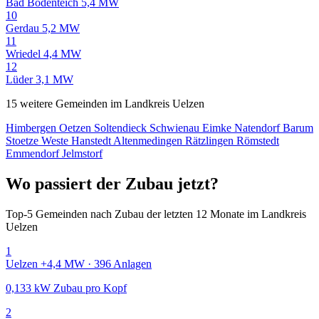
Bad Bodenteich
5,4 MW
10
Gerdau
5,2 MW
11
Wriedel
4,4 MW
12
Lüder
3,1 MW
15 weitere Gemeinden im Landkreis Uelzen
Himbergen
Oetzen
Soltendieck
Schwienau
Eimke
Natendorf
Barum
Stoetze
Weste
Hanstedt
Altenmedingen
Rätzlingen
Römstedt
Emmendorf
Jelmstorf
Wo passiert der Zubau jetzt?
Top-5 Gemeinden nach Zubau der letzten 12 Monate im Landkreis
Uelzen
1
Uelzen
+4,4 MW · 396 Anlagen
0,133 kW Zubau pro Kopf
2