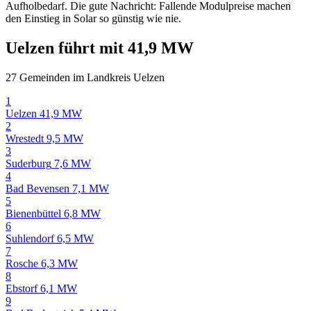
Aufholbedarf. Die gute Nachricht: Fallende Modulpreise machen
den Einstieg in Solar so günstig wie nie.
Uelzen führt mit 41,9 MW
27 Gemeinden im Landkreis Uelzen
1
Uelzen
41,9 MW
2
Wrestedt
9,5 MW
3
Suderburg
7,6 MW
4
Bad Bevensen
7,1 MW
5
Bienenbüttel
6,8 MW
6
Suhlendorf
6,5 MW
7
Rosche
6,3 MW
8
Ebstorf
6,1 MW
9