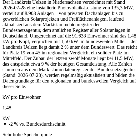
Der Landkreis Uelzen in Niedersachsen verzeichnet mit Stand
2026-07-28 eine installierte Photovoltaik-Leistung von 135,3 MW,
verteilt auf 8.903 Anlagen – von privaten Dachanlagen bis zu
gewerblichen Solarprojekten und Freiflächenanlagen, laufend
aktualisiert aus dem Marktstammdatenregister der
Bundesnetzagentur, dem amtlichen Register aller Solaranlagen in
Deutschland. Umgerechnet auf die 91.638 Einwohner sind das 1,48
kW pro Kopf, verglichen mit 1,50 kW im bundesweiten Mittel – der
Landkreis Uelzen liegt damit 2 % unter dem Bundeswert. Das reicht
für Platz 19 von 45 im regionalen Vergleich, ein solider Platz im
Mittelfeld. Der Zubau der letzten zwölf Monate liegt bei 11,5 MW,
das entspricht etwa 9 % der heutigen Gesamtleistung. Alle Zahlen
stammen aus dem Marktstammdatenregister der Bundesnetzagentur
(Stand: 2026-07-28), werden regelmäßig aktualisiert und bilden die
Datengrundlage für den regionalen und bundesweiten Vergleich auf
dieser Seite.
kW pro Einwohner
1,48
kW
▼ -2 %
vs. Bundesdurchschnitt
Sehr hohe Speicherquote