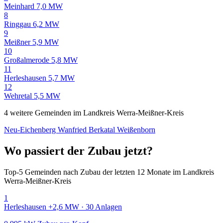
Meinhard
7,0 MW
8
Ringgau
6,2 MW
9
Meißner
5,9 MW
10
Großalmerode
5,8 MW
11
Herleshausen
5,7 MW
12
Wehretal
5,5 MW
4 weitere Gemeinden im Landkreis Werra-Meißner-Kreis
Neu-Eichenberg
Wanfried
Berkatal
Weißenborn
Wo passiert der Zubau jetzt?
Top-5 Gemeinden nach Zubau der letzten 12 Monate im Landkreis
Werra-Meißner-Kreis
1
Herleshausen
+2,6 MW · 30 Anlagen