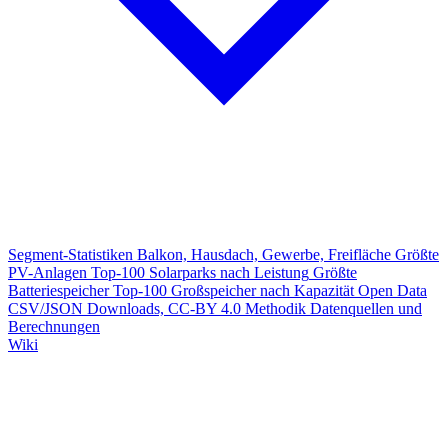
Segment-Statistiken
Balkon, Hausdach, Gewerbe, Freifläche
Größte
PV-Anlagen
Top-100 Solarparks nach Leistung
Größte
Batteriespeicher
Top-100 Großspeicher nach Kapazität
Open Data
CSV/JSON Downloads, CC-BY 4.0
Methodik
Datenquellen und
Berechnungen
Wiki