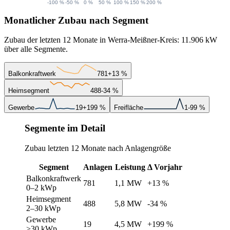
Monatlicher Zubau nach Segment
Zubau der letzten 12 Monate in Werra-Meißner-Kreis: 11.906 kW
über alle Segmente.
Balkonkraftwerk
781
+13 %
Heimsegment
488
-34 %
Gewerbe
19
+199 %
Freifläche
1
-99 %
Segmente im Detail
Zubau letzten 12 Monate nach Anlagengröße
Segment
Anlagen
Leistung
Δ Vorjahr
Balkonkraftwerk
781
1,1 MW
+13 %
0–2 kWp
Heimsegment
488
5,8 MW
-34 %
2–30 kWp
Gewerbe
19
4,5 MW
+199 %
>30 kWp