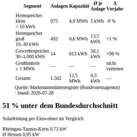
Ø je
Δ
Segment
Anlagen
Kapazität
Anlage
Vorjahr
Heimspeicher
klein
975
4,9 MWh
5 kWh
-9 %
< 10 kWh
Heimspeicher
13,5
groß
492
6,6 MWh
+1 %
kWh
10–30 kWh
Gewerbespeicher
58,1
14
813 kWh
+98 %
30–1.000 kWh
kWh
Großbatterie
nicht
—
—
—
≥ 1 MWh
vertreten
12,5
8,3
Gesamt
1.502
—
MWh
kWh
Quelle: Marktstammdatenregister (Bundesnetzagentur)
· Stand: 2026-07-28
51 % unter dem Bundesdurchschnitt
Solarleistung pro Einwohner im Vergleich
Rheingau-Taunus-Kreis
0,73 kW
Ø Hessen
0,95 kW