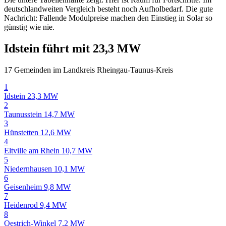
deutschlandweiten Vergleich besteht noch Aufholbedarf. Die gute
Nachricht: Fallende Modulpreise machen den Einstieg in Solar so
günstig wie nie.
Idstein führt mit 23,3 MW
17 Gemeinden im Landkreis Rheingau-Taunus-Kreis
1
Idstein
23,3 MW
2
Taunusstein
14,7 MW
3
Hünstetten
12,6 MW
4
Eltville am Rhein
10,7 MW
5
Niedernhausen
10,1 MW
6
Geisenheim
9,8 MW
7
Heidenrod
9,4 MW
8
Oestrich-Winkel
7,2 MW