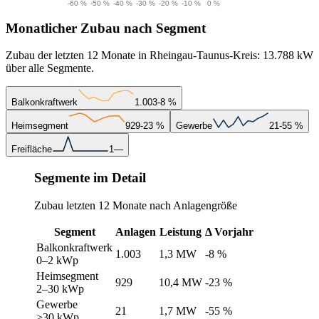
Monatlicher Zubau nach Segment
Zubau der letzten 12 Monate in Rheingau-Taunus-Kreis: 13.788 kW
über alle Segmente.
Balkonkraftwerk
1.003
-8 %
Heimsegment
929
-23 %
Gewerbe
21
-55 %
Freifläche
1
—
Segmente im Detail
Zubau letzten 12 Monate nach Anlagengröße
Segment
Anlagen
Leistung
Δ Vorjahr
Balkonkraftwerk
1.003
1,3 MW
-8 %
0–2 kWp
Heimsegment
929
10,4 MW
-23 %
2–30 kWp
Gewerbe
21
1,7 MW
-55 %
>30 kWp