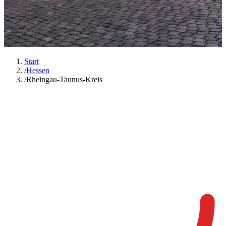
Start
/
Hessen
/
Rheingau-Taunus-Kreis