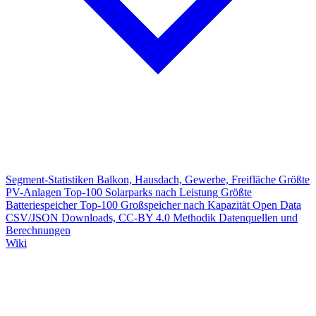
Segment-Statistiken
Balkon, Hausdach, Gewerbe, Freifläche
Größte
PV-Anlagen
Top-100 Solarparks nach Leistung
Größte
Batteriespeicher
Top-100 Großspeicher nach Kapazität
Open Data
CSV/JSON Downloads, CC-BY 4.0
Methodik
Datenquellen und
Berechnungen
Wiki