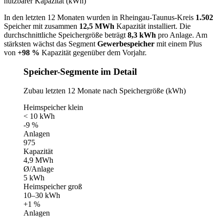
nutzbarer Kapazität (kWh)
In den letzten 12 Monaten wurden in Rheingau-Taunus-Kreis
1.502
Speicher mit zusammen
12,5 MWh
Kapazität installiert. Die
durchschnittliche Speichergröße beträgt
8,3 kWh
pro Anlage. Am
stärksten wächst das Segment
Gewerbespeicher
mit einem Plus
von
+98 %
Kapazität gegenüber dem Vorjahr.
Speicher-Segmente im Detail
Zubau letzten 12 Monate nach Speichergröße (kWh)
Heimspeicher klein
< 10 kWh
-9 %
Anlagen
975
Kapazität
4,9 MWh
Ø/Anlage
5 kWh
Heimspeicher groß
10–30 kWh
+1 %
Anlagen