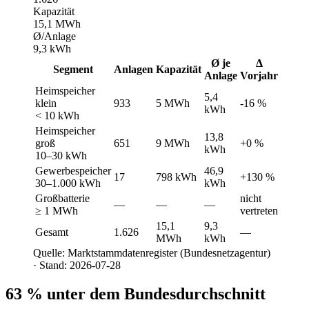
Kapazität
15,1 MWh
Ø/Anlage
9,3 kWh
Ø je
Δ
Segment
Anlagen
Kapazität
Anlage
Vorjahr
Heimspeicher
5,4
klein
933
5 MWh
-16 %
kWh
< 10 kWh
Heimspeicher
13,8
groß
651
9 MWh
+0 %
kWh
10–30 kWh
Gewerbespeicher
46,9
17
798 kWh
+130 %
30–1.000 kWh
kWh
Großbatterie
nicht
—
—
—
≥ 1 MWh
vertreten
15,1
9,3
Gesamt
1.626
—
MWh
kWh
Quelle: Marktstammdatenregister (Bundesnetzagentur)
· Stand: 2026-07-28
63 % unter dem Bundesdurchschnitt