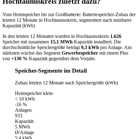
Hochtaunuskreis zuletzt dazu?
Vom Heimspeicher bis zur Großbatterie: Batteriespeicher-Zubau der
letzten 12 Monate in Hochtaunuskreis, segmentiert nach nutzbarer
Kapazität (kWh)
In den letzten 12 Monaten wurden in Hochtaunuskreis
1.626
Speicher mit zusammen
15,1 MWh
Kapazität installiert. Die
durchschnittliche Speichergröße beträgt
9,3 kWh
pro Anlage. Am
stärksten wächst das Segment
Gewerbespeicher
mit einem Plus
von
+130 %
Kapazität gegenüber dem Vorjahr.
Speicher-Segmente im Detail
Zubau letzten 12 Monate nach Speichergröße (kWh)
Heimspeicher klein
< 10 kWh
-16 %
Anlagen
933
Kapazität
5 MWh
Ø/Anlage
5,4 kWh