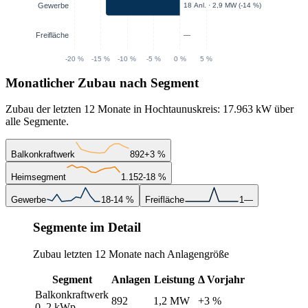
Monatlicher Zubau nach Segment
Zubau der letzten 12 Monate in Hochtaunuskreis: 17.963 kW über
alle Segmente.
Balkonkraftwerk
892
+3 %
Heimsegment
1.152
-18 %
Gewerbe
18
-14 %
Freifläche
1
—
Segmente im Detail
Zubau letzten 12 Monate nach Anlagengröße
Segment
Anlagen
Leistung
Δ Vorjahr
Balkonkraftwerk
892
1,2 MW
+3 %
0–2 kWp