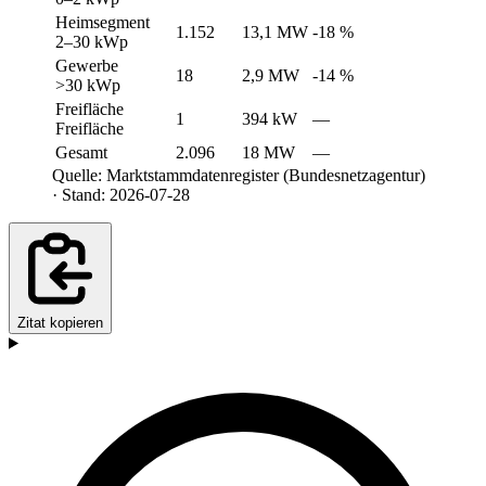
Heimsegment
1.152
13,1 MW
-18 %
2–30 kWp
Gewerbe
18
2,9 MW
-14 %
>30 kWp
Freifläche
1
394 kW
—
Freifläche
Gesamt
2.096
18 MW
—
Quelle: Marktstammdatenregister (Bundesnetzagentur)
· Stand: 2026-07-28
Zitat kopieren