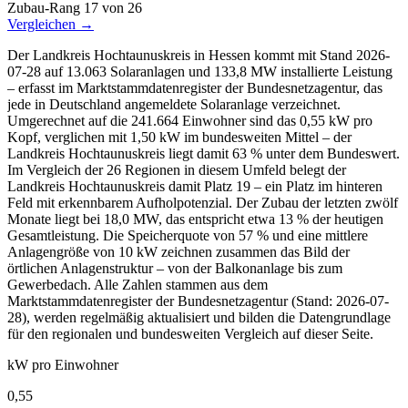
Zubau-Rang
17
von 26
Vergleichen →
Der Landkreis Hochtaunuskreis in Hessen kommt mit Stand 2026-
07-28 auf 13.063 Solaranlagen und 133,8 MW installierte Leistung
– erfasst im Marktstammdatenregister der Bundesnetzagentur, das
jede in Deutschland angemeldete Solaranlage verzeichnet.
Umgerechnet auf die 241.664 Einwohner sind das 0,55 kW pro
Kopf, verglichen mit 1,50 kW im bundesweiten Mittel – der
Landkreis Hochtaunuskreis liegt damit 63 % unter dem Bundeswert.
Im Vergleich der 26 Regionen in diesem Umfeld belegt der
Landkreis Hochtaunuskreis damit Platz 19 – ein Platz im hinteren
Feld mit erkennbarem Aufholpotenzial. Der Zubau der letzten zwölf
Monate liegt bei 18,0 MW, das entspricht etwa 13 % der heutigen
Gesamtleistung. Die Speicherquote von 57 % und eine mittlere
Anlagengröße von 10 kW zeichnen zusammen das Bild der
örtlichen Anlagenstruktur – von der Balkonanlage bis zum
Gewerbedach. Alle Zahlen stammen aus dem
Marktstammdatenregister der Bundesnetzagentur (Stand: 2026-07-
28), werden regelmäßig aktualisiert und bilden die Datengrundlage
für den regionalen und bundesweiten Vergleich auf dieser Seite.
kW pro Einwohner
0,55