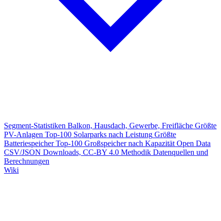
Segment-Statistiken
Balkon, Hausdach, Gewerbe, Freifläche
Größte
PV-Anlagen
Top-100 Solarparks nach Leistung
Größte
Batteriespeicher
Top-100 Großspeicher nach Kapazität
Open Data
CSV/JSON Downloads, CC-BY 4.0
Methodik
Datenquellen und
Berechnungen
Wiki