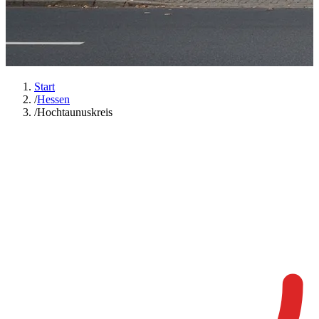
Start
/
Hessen
/
Hochtaunuskreis