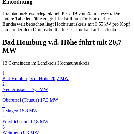
Einordnung
Hochtaunuskreis belegt aktuell Platz 19 von 26 in Hessen. Die
untere Tabellenhälfte zeigt: Hier ist Raum für Fortschritte.
Bundesweit betrachtet liegt Hochtaunuskreis mit 0,55 kW pro Kopf
noch unter dem Durchschnitt – hier ist spürbar Luft nach oben.
Bad Homburg v.d. Höhe führt mit 20,7
MW
13 Gemeinden im Landkreis Hochtaunuskreis
1
Bad Homburg v.d. Höhe
20,7 MW
2
Neu-Anspach
19,1 MW
3
Oberursel (Taunus)
17,3 MW
4
Usingen
16,8 MW
5
Friedrichsdorf
12,8 MW
6
Wehrheim
9,3 MW