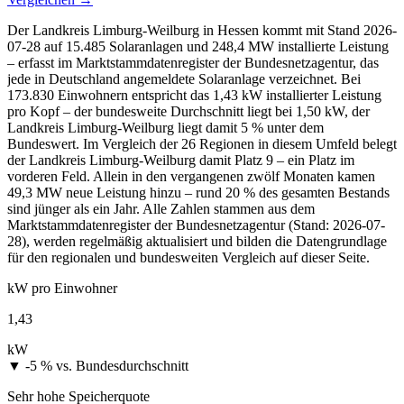
Der Landkreis Limburg-Weilburg in Hessen kommt mit Stand 2026-
07-28 auf 15.485 Solaranlagen und 248,4 MW installierte Leistung
– erfasst im Marktstammdatenregister der Bundesnetzagentur, das
jede in Deutschland angemeldete Solaranlage verzeichnet. Bei
173.830 Einwohnern entspricht das 1,43 kW installierter Leistung
pro Kopf – der bundesweite Durchschnitt liegt bei 1,50 kW, der
Landkreis Limburg-Weilburg liegt damit 5 % unter dem
Bundeswert. Im Vergleich der 26 Regionen in diesem Umfeld belegt
der Landkreis Limburg-Weilburg damit Platz 9 – ein Platz im
vorderen Feld. Allein in den vergangenen zwölf Monaten kamen
49,3 MW neue Leistung hinzu – rund 20 % des gesamten Bestands
sind jünger als ein Jahr. Alle Zahlen stammen aus dem
Marktstammdatenregister der Bundesnetzagentur (Stand: 2026-07-
28), werden regelmäßig aktualisiert und bilden die Datengrundlage
für den regionalen und bundesweiten Vergleich auf dieser Seite.
kW pro Einwohner
1,43
kW
▼ -5 %
vs. Bundesdurchschnitt
Sehr hohe Speicherquote