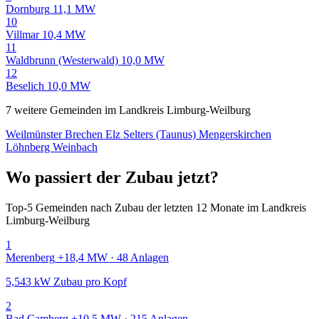
Dornburg
11,1 MW
10
Villmar
10,4 MW
11
Waldbrunn (Westerwald)
10,0 MW
12
Beselich
10,0 MW
7 weitere Gemeinden im Landkreis Limburg-Weilburg
Weilmünster
Brechen
Elz
Selters (Taunus)
Mengerskirchen
Löhnberg
Weinbach
Wo passiert der Zubau jetzt?
Top-5 Gemeinden nach Zubau der letzten 12 Monate im Landkreis
Limburg-Weilburg
1
Merenberg
+18,4 MW · 48 Anlagen
5,543 kW Zubau pro Kopf
2
Bad Camberg
+10,5 MW · 215 Anlagen