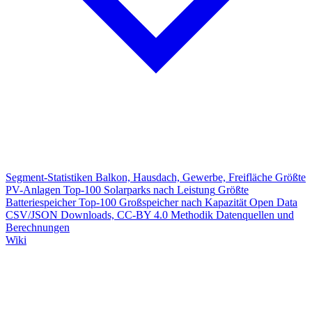
Segment-Statistiken
Balkon, Hausdach, Gewerbe, Freifläche
Größte
PV-Anlagen
Top-100 Solarparks nach Leistung
Größte
Batteriespeicher
Top-100 Großspeicher nach Kapazität
Open Data
CSV/JSON Downloads, CC-BY 4.0
Methodik
Datenquellen und
Berechnungen
Wiki