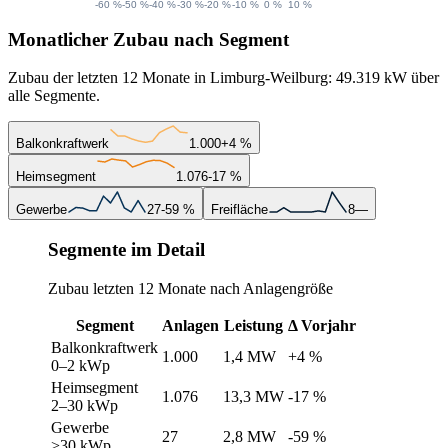
Monatlicher Zubau nach Segment
Zubau der letzten 12 Monate in Limburg-Weilburg: 49.319 kW über
alle Segmente.
Balkonkraftwerk
1.000
+4 %
Heimsegment
1.076
-17 %
Gewerbe
27
-59 %
Freifläche
8
—
Segmente im Detail
Zubau letzten 12 Monate nach Anlagengröße
Segment
Anlagen
Leistung
Δ Vorjahr
Balkonkraftwerk
1.000
1,4 MW
+4 %
0–2 kWp
Heimsegment
1.076
13,3 MW
-17 %
2–30 kWp
Gewerbe
27
2,8 MW
-59 %
>30 kWp