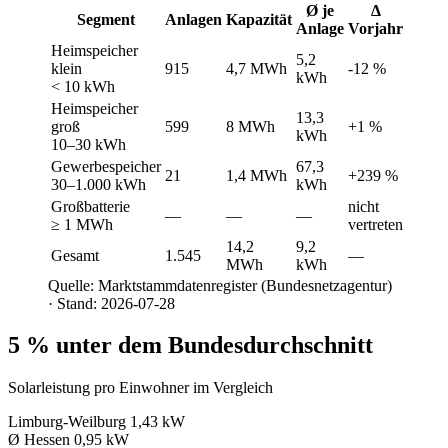
Ø je
Δ
Segment
Anlagen
Kapazität
Anlage
Vorjahr
Heimspeicher
5,2
klein
915
4,7 MWh
-12 %
kWh
< 10 kWh
Heimspeicher
13,3
groß
599
8 MWh
+1 %
kWh
10–30 kWh
Gewerbespeicher
67,3
21
1,4 MWh
+239 %
30–1.000 kWh
kWh
Großbatterie
nicht
—
—
—
≥ 1 MWh
vertreten
14,2
9,2
Gesamt
1.545
—
MWh
kWh
Quelle: Marktstammdatenregister (Bundesnetzagentur)
· Stand: 2026-07-28
5 % unter dem Bundesdurchschnitt
Solarleistung pro Einwohner im Vergleich
Limburg-Weilburg
1,43 kW
Ø Hessen
0,95 kW