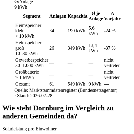
Ø/Anlage
9 kWh
Ø je
Δ
Segment
Anlagen
Kapazität
Anlage
Vorjahr
Heimspeicher
5,6
klein
34
190 kWh
-24 %
kWh
< 10 kWh
Heimspeicher
13,4
groß
26
349 kWh
-37 %
kWh
10–30 kWh
Gewerbespeicher
nicht
—
—
—
30–1.000 kWh
vertreten
Großbatterie
nicht
—
—
—
≥ 1 MWh
vertreten
Gesamt
61
549 kWh
9 kWh
—
Quelle: Marktstammdatenregister (Bundesnetzagentur)
· Stand: 2026-07-28
Wie steht Dornburg im Vergleich zu
anderen Gemeinden da?
Solarleistung pro Einwohner