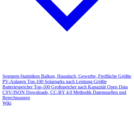
Segment-Statistiken
Balkon, Hausdach, Gewerbe, Freifläche
Größte
PV-Anlagen
Top-100 Solarparks nach Leistung
Größte
Batteriespeicher
Top-100 Großspeicher nach Kapazität
Open Data
CSV/JSON Downloads, CC-BY 4.0
Methodik
Datenquellen und
Berechnungen
Wiki