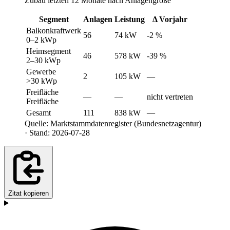
Zubau letzten 12 Monate nach Anlagengröße
Segment
Anlagen
Leistung
Δ Vorjahr
Balkonkraftwerk
56
74 kW
-2 %
0–2 kWp
Heimsegment
46
578 kW
-39 %
2–30 kWp
Gewerbe
2
105 kW
—
>30 kWp
Freifläche
—
—
nicht vertreten
Freifläche
Gesamt
111
838 kW
—
Quelle: Marktstammdatenregister (Bundesnetzagentur)
· Stand: 2026-07-28
Zitat kopieren