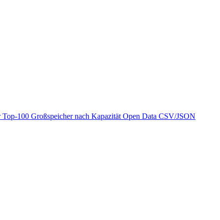
r
Top-100 Großspeicher nach Kapazität
Open Data
CSV/JSON