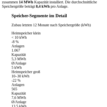
zusammen
14 MWh
Kapazität installiert. Die durchschnittliche
Speichergröße beträgt
8,4 kWh
pro Anlage.
Speicher-Segmente im Detail
Zubau letzten 12 Monate nach Speichergröße (kWh)
Heimspeicher klein
< 10 kWh
-8 %
Anlagen
1.067
Kapazität
5,3 MWh
Ø/Anlage
5 kWh
Heimspeicher groß
10–30 kWh
-22 %
Anlagen
565
Kapazität
7,6 MWh
Ø/Anlage
13,5 kWh