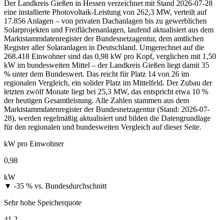
Der Landkreis Gießen in Hessen verzeichnet mit Stand 2026-07-28
eine installierte Photovoltaik-Leistung von 262,3 MW, verteilt auf
17.856 Anlagen – von privaten Dachanlagen bis zu gewerblichen
Solarprojekten und Freiflächenanlagen, laufend aktualisiert aus dem
Marktstammdatenregister der Bundesnetzagentur, dem amtlichen
Register aller Solaranlagen in Deutschland. Umgerechnet auf die
268.418 Einwohner sind das 0,98 kW pro Kopf, verglichen mit 1,50
kW im bundesweiten Mittel – der Landkreis Gießen liegt damit 35
% unter dem Bundeswert. Das reicht für Platz 14 von 26 im
regionalen Vergleich, ein solider Platz im Mittelfeld. Der Zubau der
letzten zwölf Monate liegt bei 25,3 MW, das entspricht etwa 10 %
der heutigen Gesamtleistung. Alle Zahlen stammen aus dem
Marktstammdatenregister der Bundesnetzagentur (Stand: 2026-07-
28), werden regelmäßig aktualisiert und bilden die Datengrundlage
für den regionalen und bundesweiten Vergleich auf dieser Seite.
kW pro Einwohner
0,98
kW
▼ -35 %
vs. Bundesdurchschnitt
Sehr hohe Speicherquote
41,2