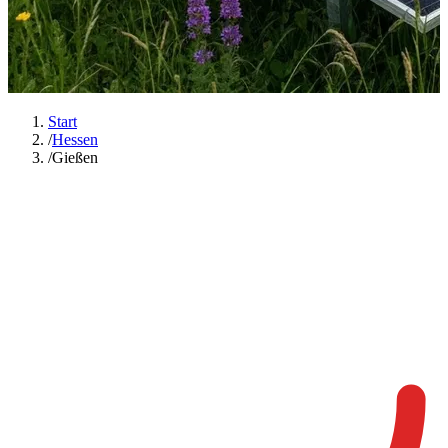
Start
/
Hessen
/
Gießen