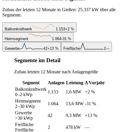
Zubau der letzten 12 Monate in Gießen: 25.337 kW über alle
Segmente.
Balkonkraftwerk
1.153
+2 %
Heimsegment
1.064
-31 %
Gewerbe
42
+13 %
Freifläche
2
—
Segmente im Detail
Zubau letzten 12 Monate nach Anlagengröße
Segment
Anlagen
Leistung
Δ Vorjahr
Balkonkraftwerk
1.153
1,6 MW
+2 %
0–2 kWp
Heimsegment
1.064
13,6 MW
-31 %
2–30 kWp
Gewerbe
42
9,3 MW
+13 %
>30 kWp
Freifläche
2
478 kW
—
Freifläche