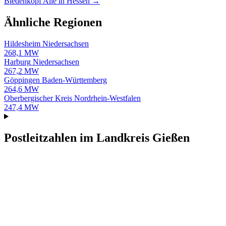
Biedenkopf
Alle in Hessen →
Ähnliche Regionen
Hildesheim
Niedersachsen
268,1 MW
Harburg
Niedersachsen
267,2 MW
Göppingen
Baden-Württemberg
264,6 MW
Oberbergischer Kreis
Nordrhein-Westfalen
247,4 MW
Postleitzahlen im Landkreis Gießen