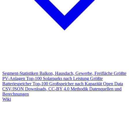
Segment-Statistiken
Balkon, Hausdach, Gewerbe, Freifläche
Größte
PV-Anlagen
Top-100 Solarparks nach Leistung
Größte
Batteriespeicher
Top-100 Großspeicher nach Kapazität
Open Data
CSV/JSON Downloads, CC-BY 4.0
Methodik
Datenquellen und
Berechnungen
Wiki