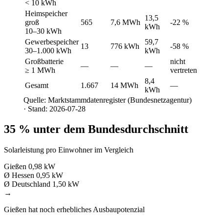
< 10 kWh
Heimspeicher
13,5
groß
565
7,6 MWh
-22 %
kWh
10–30 kWh
Gewerbespeicher
59,7
13
776 kWh
-58 %
30–1.000 kWh
kWh
Großbatterie
nicht
—
—
—
≥ 1 MWh
vertreten
8,4
Gesamt
1.667
14 MWh
—
kWh
Quelle: Marktstammdatenregister (Bundesnetzagentur)
· Stand: 2026-07-28
35 % unter dem Bundesdurchschnitt
Solarleistung pro Einwohner im Vergleich
Gießen
0,98 kW
Ø Hessen
0,95 kW
Ø Deutschland
1,50 kW
→
Gießen hat noch erhebliches Ausbaupotenzial