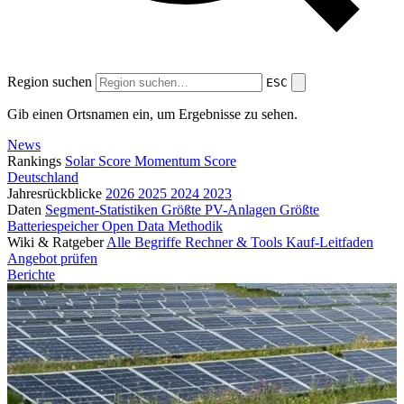
Region suchen
ESC
Gib einen Ortsnamen ein, um Ergebnisse zu sehen.
News
Rankings
Solar Score
Momentum Score
Deutschland
Jahresrückblicke
2026
2025
2024
2023
Daten
Segment-Statistiken
Größte PV-Anlagen
Größte
Batteriespeicher
Open Data
Methodik
Wiki & Ratgeber
Alle Begriffe
Rechner & Tools
Kauf-Leitfaden
Angebot prüfen
Berichte