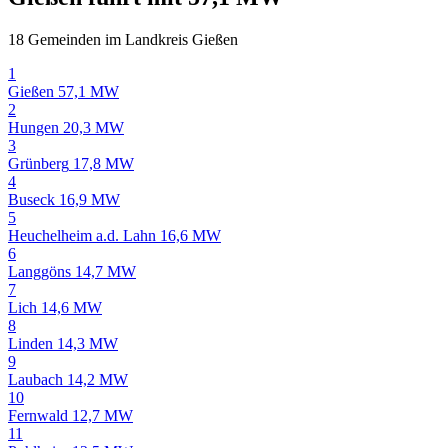
18 Gemeinden im Landkreis Gießen
1
Gießen
57,1 MW
2
Hungen
20,3 MW
3
Grünberg
17,8 MW
4
Buseck
16,9 MW
5
Heuchelheim a.d. Lahn
16,6 MW
6
Langgöns
14,7 MW
7
Lich
14,6 MW
8
Linden
14,3 MW
9
Laubach
14,2 MW
10
Fernwald
12,7 MW
11