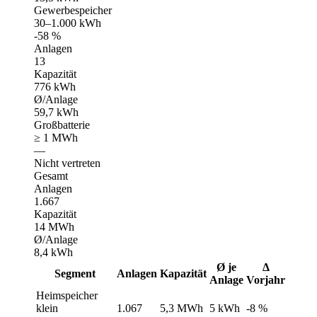
Gewerbespeicher
30–1.000 kWh
-58 %
Anlagen
13
Kapazität
776 kWh
Ø/Anlage
59,7 kWh
Großbatterie
≥ 1 MWh
—
Nicht vertreten
Gesamt
Anlagen
1.667
Kapazität
14 MWh
Ø/Anlage
8,4 kWh
Ø je
Δ
Segment
Anlagen
Kapazität
Anlage
Vorjahr
Heimspeicher
klein
1.067
5,3 MWh
5 kWh
-8 %