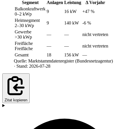
Segment
Anlagen
Leistung
Δ Vorjahr
Balkonkraftwerk
9
16 kW
+47 %
0–2 kWp
Heimsegment
9
140 kW
-6 %
2–30 kWp
Gewerbe
—
—
nicht vertreten
>30 kWp
Freifläche
—
—
nicht vertreten
Freifläche
Gesamt
18
156 kW
—
Quelle: Marktstammdatenregister (Bundesnetzagentur)
· Stand: 2026-07-28
Zitat kopieren