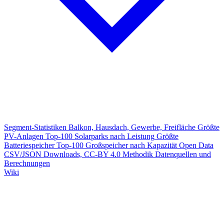
Segment-Statistiken
Balkon, Hausdach, Gewerbe, Freifläche
Größte
PV-Anlagen
Top-100 Solarparks nach Leistung
Größte
Batteriespeicher
Top-100 Großspeicher nach Kapazität
Open Data
CSV/JSON Downloads, CC-BY 4.0
Methodik
Datenquellen und
Berechnungen
Wiki