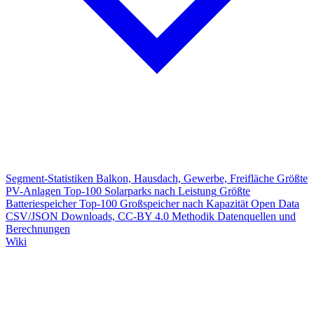
Segment-Statistiken
Balkon, Hausdach, Gewerbe, Freifläche
Größte
PV-Anlagen
Top-100 Solarparks nach Leistung
Größte
Batteriespeicher
Top-100 Großspeicher nach Kapazität
Open Data
CSV/JSON Downloads, CC-BY 4.0
Methodik
Datenquellen und
Berechnungen
Wiki