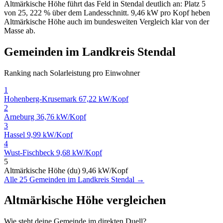
Altmärkische Höhe führt das Feld in Stendal deutlich an: Platz 5
von 25, 222 % über dem Landesschnitt. 9,46 kW pro Kopf heben
Altmärkische Höhe auch im bundesweiten Vergleich klar von der
Masse ab.
Gemeinden im Landkreis Stendal
Ranking nach Solarleistung pro Einwohner
1
Hohenberg-Krusemark
67,22 kW/Kopf
2
Arneburg
36,76 kW/Kopf
3
Hassel
9,99 kW/Kopf
4
Wust-Fischbeck
9,68 kW/Kopf
5
Altmärkische Höhe (du)
9,46 kW/Kopf
Alle 25 Gemeinden im Landkreis Stendal →
Altmärkische Höhe vergleichen
Wie steht deine Gemeinde im direkten Duell?