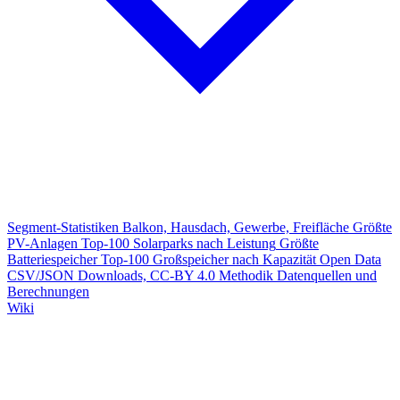
Segment-Statistiken
Balkon, Hausdach, Gewerbe, Freifläche
Größte
PV-Anlagen
Top-100 Solarparks nach Leistung
Größte
Batteriespeicher
Top-100 Großspeicher nach Kapazität
Open Data
CSV/JSON Downloads, CC-BY 4.0
Methodik
Datenquellen und
Berechnungen
Wiki