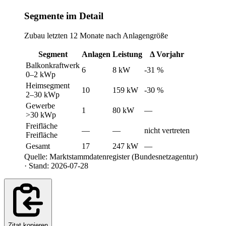
Segmente im Detail
Zubau letzten 12 Monate nach Anlagengröße
Segment
Anlagen
Leistung
Δ Vorjahr
Balkonkraftwerk
6
8 kW
-31 %
0–2 kWp
Heimsegment
10
159 kW
-30 %
2–30 kWp
Gewerbe
1
80 kW
—
>30 kWp
Freifläche
—
—
nicht vertreten
Freifläche
Gesamt
17
247 kW
—
Quelle: Marktstammdatenregister (Bundesnetzagentur)
· Stand: 2026-07-28
Zitat kopieren