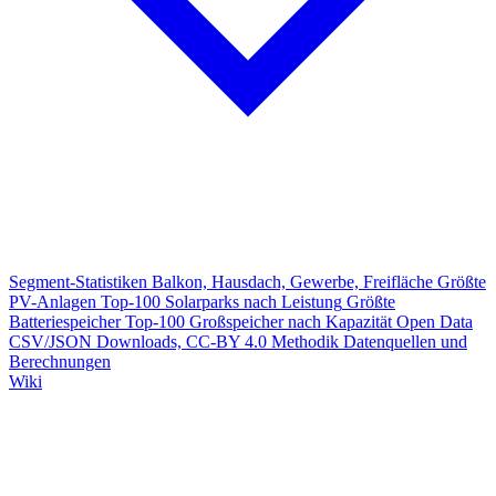
Segment-Statistiken
Balkon, Hausdach, Gewerbe, Freifläche
Größte
PV-Anlagen
Top-100 Solarparks nach Leistung
Größte
Batteriespeicher
Top-100 Großspeicher nach Kapazität
Open Data
CSV/JSON Downloads, CC-BY 4.0
Methodik
Datenquellen und
Berechnungen
Wiki