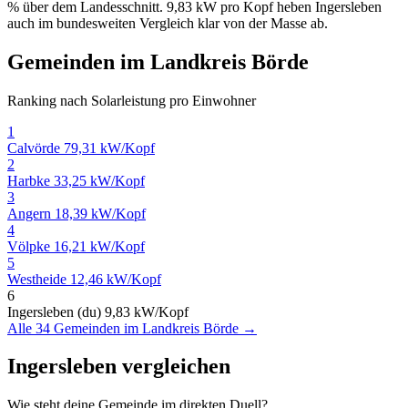
% über dem Landesschnitt. 9,83 kW pro Kopf heben Ingersleben
auch im bundesweiten Vergleich klar von der Masse ab.
Gemeinden im Landkreis Börde
Ranking nach Solarleistung pro Einwohner
1
Calvörde
79,31 kW/Kopf
2
Harbke
33,25 kW/Kopf
3
Angern
18,39 kW/Kopf
4
Völpke
16,21 kW/Kopf
5
Westheide
12,46 kW/Kopf
6
Ingersleben (du)
9,83 kW/Kopf
Alle 34 Gemeinden im Landkreis Börde →
Ingersleben vergleichen
Wie steht deine Gemeinde im direkten Duell?