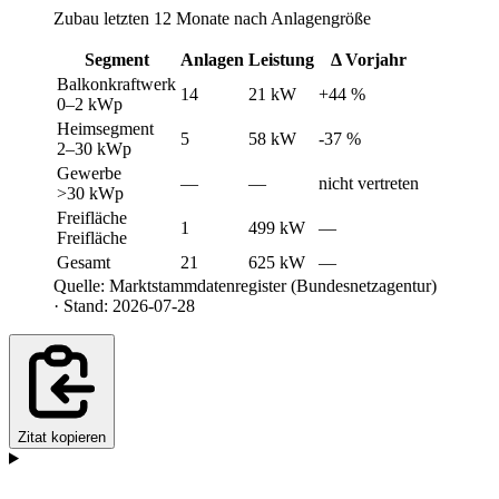
Zubau letzten 12 Monate nach Anlagengröße
Segment
Anlagen
Leistung
Δ Vorjahr
Balkonkraftwerk
14
21 kW
+44 %
0–2 kWp
Heimsegment
5
58 kW
-37 %
2–30 kWp
Gewerbe
—
—
nicht vertreten
>30 kWp
Freifläche
1
499 kW
—
Freifläche
Gesamt
21
625 kW
—
Quelle: Marktstammdatenregister (Bundesnetzagentur)
· Stand: 2026-07-28
Zitat kopieren