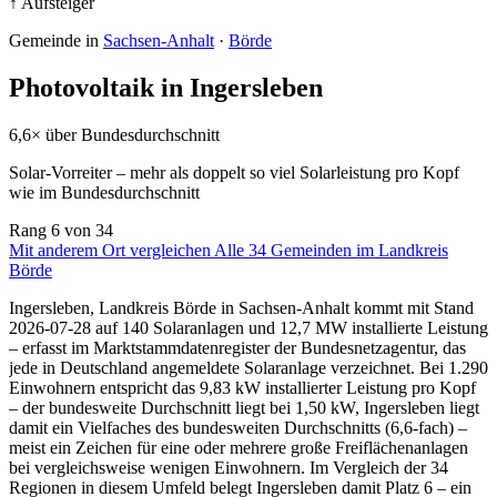
↑ Aufsteiger
Gemeinde in
Sachsen-Anhalt
·
Börde
Photovoltaik in Ingersleben
6,6× über Bundesdurchschnitt
Solar-Vorreiter – mehr als doppelt so viel Solarleistung pro Kopf
wie im Bundesdurchschnitt
Rang
6
von 34
Mit anderem Ort vergleichen
Alle 34 Gemeinden im Landkreis
Börde
Ingersleben, Landkreis Börde in Sachsen-Anhalt kommt mit Stand
2026-07-28 auf 140 Solaranlagen und 12,7 MW installierte Leistung
– erfasst im Marktstammdatenregister der Bundesnetzagentur, das
jede in Deutschland angemeldete Solaranlage verzeichnet. Bei 1.290
Einwohnern entspricht das 9,83 kW installierter Leistung pro Kopf
– der bundesweite Durchschnitt liegt bei 1,50 kW, Ingersleben liegt
damit ein Vielfaches des bundesweiten Durchschnitts (6,6-fach) –
meist ein Zeichen für eine oder mehrere große Freiflächenanlagen
bei vergleichsweise wenigen Einwohnern. Im Vergleich der 34
Regionen in diesem Umfeld belegt Ingersleben damit Platz 6 – ein