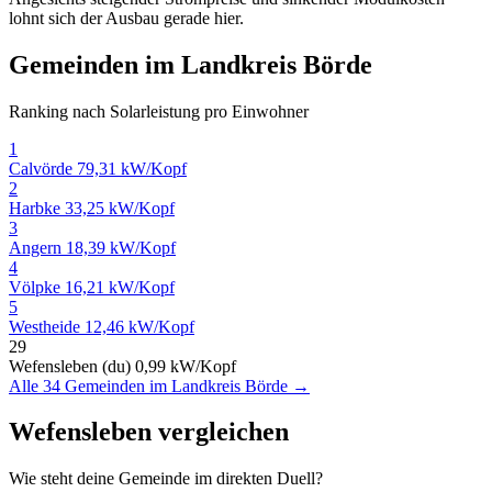
lohnt sich der Ausbau gerade hier.
Gemeinden im Landkreis Börde
Ranking nach Solarleistung pro Einwohner
1
Calvörde
79,31 kW/Kopf
2
Harbke
33,25 kW/Kopf
3
Angern
18,39 kW/Kopf
4
Völpke
16,21 kW/Kopf
5
Westheide
12,46 kW/Kopf
29
Wefensleben (du)
0,99 kW/Kopf
Alle 34 Gemeinden im Landkreis Börde →
Wefensleben vergleichen
Wie steht deine Gemeinde im direkten Duell?