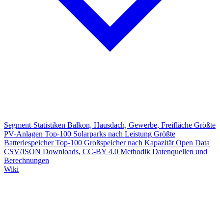
Segment-Statistiken
Balkon, Hausdach, Gewerbe, Freifläche
Größte
PV-Anlagen
Top-100 Solarparks nach Leistung
Größte
Batteriespeicher
Top-100 Großspeicher nach Kapazität
Open Data
CSV/JSON Downloads, CC-BY 4.0
Methodik
Datenquellen und
Berechnungen
Wiki