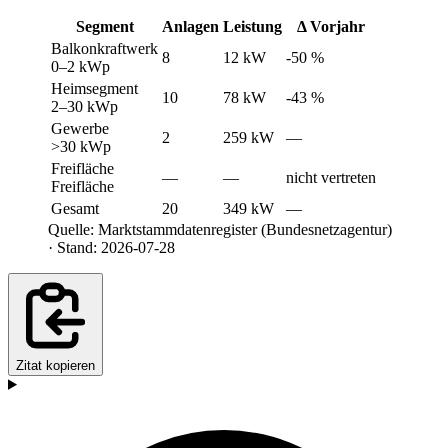
Segment
Anlagen
Leistung
Δ Vorjahr
Balkonkraftwerk
8
12 kW
-50 %
0–2 kWp
Heimsegment
10
78 kW
-43 %
2–30 kWp
Gewerbe
2
259 kW
—
>30 kWp
Freifläche
—
—
nicht vertreten
Freifläche
Gesamt
20
349 kW
—
Quelle: Marktstammdatenregister (Bundesnetzagentur)
· Stand: 2026-07-28
Zitat kopieren