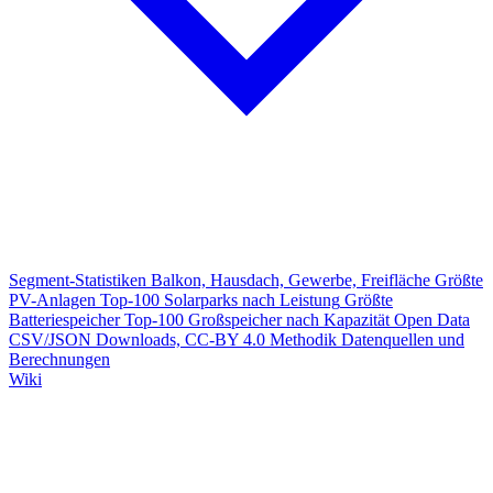
Segment-Statistiken
Balkon, Hausdach, Gewerbe, Freifläche
Größte
PV-Anlagen
Top-100 Solarparks nach Leistung
Größte
Batteriespeicher
Top-100 Großspeicher nach Kapazität
Open Data
CSV/JSON Downloads, CC-BY 4.0
Methodik
Datenquellen und
Berechnungen
Wiki