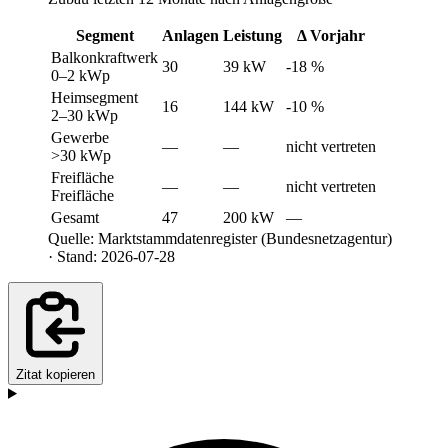
Segment
Anlagen
Leistung
Δ Vorjahr
Balkonkraftwerk
30
39 kW
-18 %
0–2 kWp
Heimsegment
16
144 kW
-10 %
2–30 kWp
Gewerbe
—
—
nicht vertreten
>30 kWp
Freifläche
—
—
nicht vertreten
Freifläche
Gesamt
47
200 kW
—
Quelle: Marktstammdatenregister (Bundesnetzagentur)
· Stand: 2026-07-28
Zitat kopieren