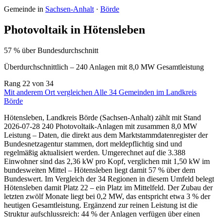
Gemeinde in
Sachsen-Anhalt
·
Börde
Photovoltaik in Hötensleben
57 % über Bundesdurchschnitt
Überdurchschnittlich – 240 Anlagen mit 8,0 MW Gesamtleistung
Rang
22
von 34
Mit anderem Ort vergleichen
Alle 34 Gemeinden im Landkreis
Börde
Hötensleben, Landkreis Börde (Sachsen-Anhalt) zählt mit Stand
2026-07-28 240 Photovoltaik-Anlagen mit zusammen 8,0 MW
Leistung – Daten, die direkt aus dem Marktstammdatenregister der
Bundesnetzagentur stammen, dort meldepflichtig sind und
regelmäßig aktualisiert werden. Umgerechnet auf die 3.388
Einwohner sind das 2,36 kW pro Kopf, verglichen mit 1,50 kW im
bundesweiten Mittel – Hötensleben liegt damit 57 % über dem
Bundeswert. Im Vergleich der 34 Regionen in diesem Umfeld belegt
Hötensleben damit Platz 22 – ein Platz im Mittelfeld. Der Zubau der
letzten zwölf Monate liegt bei 0,2 MW, das entspricht etwa 3 % der
heutigen Gesamtleistung. Ergänzend zur reinen Leistung ist die
Struktur aufschlussreich: 44 % der Anlagen verfügen über einen