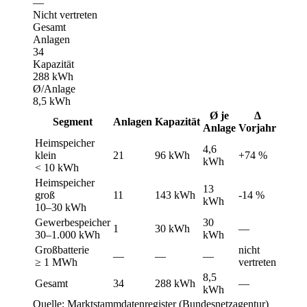
—
Nicht vertreten
Gesamt
Anlagen
34
Kapazität
288 kWh
Ø/Anlage
8,5 kWh
Ø je
Δ
Segment
Anlagen
Kapazität
Anlage
Vorjahr
Heimspeicher
4,6
klein
21
96 kWh
+74 %
kWh
< 10 kWh
Heimspeicher
13
groß
11
143 kWh
-14 %
kWh
10–30 kWh
Gewerbespeicher
30
1
30 kWh
—
30–1.000 kWh
kWh
Großbatterie
nicht
—
—
—
≥ 1 MWh
vertreten
8,5
Gesamt
34
288 kWh
—
kWh
Quelle: Marktstammdatenregister (Bundesnetzagentur)