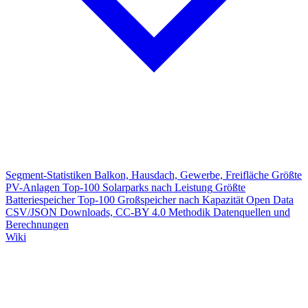
Segment-Statistiken
Balkon, Hausdach, Gewerbe, Freifläche
Größte
PV-Anlagen
Top-100 Solarparks nach Leistung
Größte
Batteriespeicher
Top-100 Großspeicher nach Kapazität
Open Data
CSV/JSON Downloads, CC-BY 4.0
Methodik
Datenquellen und
Berechnungen
Wiki