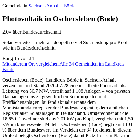
Gemeinde in
Sachsen-Anhalt
·
Börde
Photovoltaik in Oschersleben (Bode)
2,0× über Bundesdurchschnitt
Solar-Vorreiter – mehr als doppelt so viel Solarleistung pro Kopf
wie im Bundesdurchschnitt
Rang
15
von 34
Mit anderem Ort vergleichen
Alle 34 Gemeinden im Landkreis
Börde
Oschersleben (Bode), Landkreis Börde in Sachsen-Anhalt
verzeichnet mit Stand 2026-07-28 eine installierte Photovoltaik-
Leistung von 56,7 MW, verteilt auf 1.108 Anlagen – von privaten
Dachanlagen bis zu gewerblichen Solarprojekten und
Freiflächenanlagen, laufend aktualisiert aus dem
Marktstammdatenregister der Bundesnetzagentur, dem amtlichen
Register aller Solaranlagen in Deutschland. Umgerechnet auf die
18.859 Einwohner sind das 3,01 kW pro Kopf, verglichen mit 1,50
kW im bundesweiten Mittel – Oschersleben (Bode) liegt damit 101
% über dem Bundeswert. Im Vergleich der 34 Regionen in diesem
Umfeld belegt Oschersleben (Bode) damit Platz 15 – ein Platz im