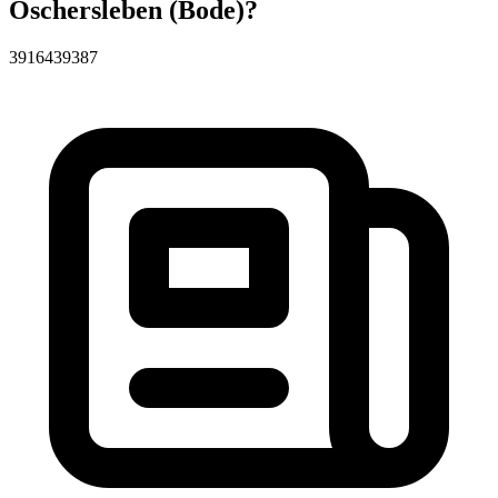
Oschersleben (Bode)?
39164
39387