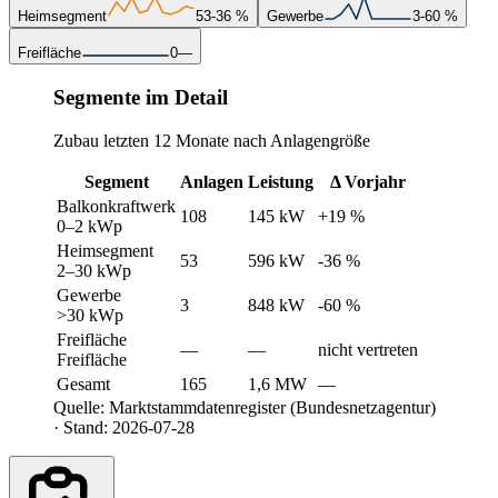
Heimsegment
53
-36 %
Gewerbe
3
-60 %
Freifläche
0
—
Segmente im Detail
Zubau letzten 12 Monate nach Anlagengröße
Segment
Anlagen
Leistung
Δ Vorjahr
Balkonkraftwerk
108
145 kW
+19 %
0–2 kWp
Heimsegment
53
596 kW
-36 %
2–30 kWp
Gewerbe
3
848 kW
-60 %
>30 kWp
Freifläche
—
—
nicht vertreten
Freifläche
Gesamt
165
1,6 MW
—
Quelle: Marktstammdatenregister (Bundesnetzagentur)
· Stand: 2026-07-28