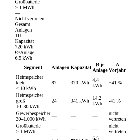
Großbatterie
≥ 1 MWh
—
Nicht vertreten
Gesamt
Anlagen
111
Kapazität
720 kWh
Ø/Anlage
6,5 kWh
Ø je
Δ
Segment
Anlagen
Kapazität
Anlage
Vorjahr
Heimspeicher
4,4
klein
87
379 kWh
+41 %
kWh
< 10 kWh
Heimspeicher
14,2
groß
24
341 kWh
-41 %
kWh
10–30 kWh
Gewerbespeicher
nicht
—
—
—
30–1.000 kWh
vertreten
Großbatterie
nicht
—
—
—
≥ 1 MWh
vertreten
6,5