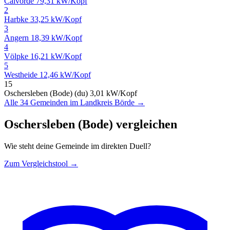
Calvörde
79,31 kW/Kopf
2
Harbke
33,25 kW/Kopf
3
Angern
18,39 kW/Kopf
4
Völpke
16,21 kW/Kopf
5
Westheide
12,46 kW/Kopf
15
Oschersleben (Bode) (du)
3,01 kW/Kopf
Alle 34 Gemeinden im Landkreis Börde →
Oschersleben (Bode) vergleichen
Wie steht deine Gemeinde im direkten Duell?
Zum Vergleichstool →