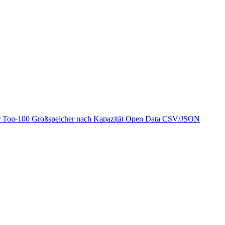
r
Top-100 Großspeicher nach Kapazität
Open Data
CSV/JSON