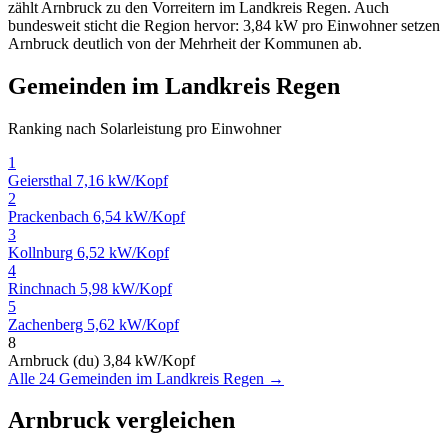
zählt Arnbruck zu den Vorreitern im Landkreis Regen. Auch
bundesweit sticht die Region hervor: 3,84 kW pro Einwohner setzen
Arnbruck deutlich von der Mehrheit der Kommunen ab.
Gemeinden im Landkreis Regen
Ranking nach Solarleistung pro Einwohner
1
Geiersthal
7,16 kW/Kopf
2
Prackenbach
6,54 kW/Kopf
3
Kollnburg
6,52 kW/Kopf
4
Rinchnach
5,98 kW/Kopf
5
Zachenberg
5,62 kW/Kopf
8
Arnbruck (du)
3,84 kW/Kopf
Alle 24 Gemeinden im Landkreis Regen →
Arnbruck vergleichen