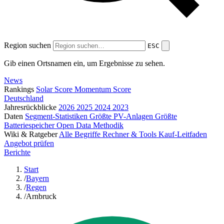
Region suchen
ESC
Gib einen Ortsnamen ein, um Ergebnisse zu sehen.
News
Rankings
Solar Score
Momentum Score
Deutschland
Jahresrückblicke
2026
2025
2024
2023
Daten
Segment-Statistiken
Größte PV-Anlagen
Größte
Batteriespeicher
Open Data
Methodik
Wiki & Ratgeber
Alle Begriffe
Rechner & Tools
Kauf-Leitfaden
Angebot prüfen
Berichte
Start
/
Bayern
/
Regen
/
Arnbruck