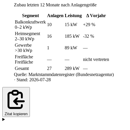
Zubau letzten 12 Monate nach Anlagengröße
Segment
Anlagen
Leistung
Δ Vorjahr
Balkonkraftwerk
10
15 kW
+29 %
0–2 kWp
Heimsegment
16
185 kW
-32 %
2–30 kWp
Gewerbe
1
89 kW
—
>30 kWp
Freifläche
—
—
nicht vertreten
Freifläche
Gesamt
27
289 kW
—
Quelle: Marktstammdatenregister (Bundesnetzagentur)
· Stand: 2026-07-28
Zitat kopieren