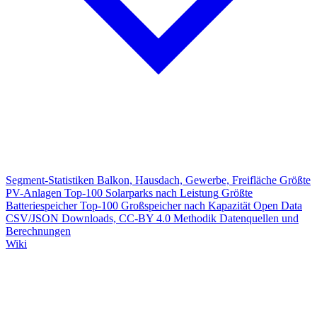
Segment-Statistiken
Balkon, Hausdach, Gewerbe, Freifläche
Größte
PV-Anlagen
Top-100 Solarparks nach Leistung
Größte
Batteriespeicher
Top-100 Großspeicher nach Kapazität
Open Data
CSV/JSON Downloads, CC-BY 4.0
Methodik
Datenquellen und
Berechnungen
Wiki