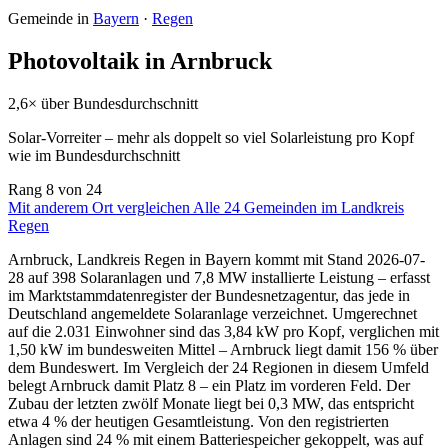
Gemeinde in
Bayern
·
Regen
Photovoltaik in Arnbruck
2,6× über Bundesdurchschnitt
Solar-Vorreiter – mehr als doppelt so viel Solarleistung pro Kopf
wie im Bundesdurchschnitt
Rang
8
von 24
Mit anderem Ort vergleichen
Alle 24 Gemeinden im Landkreis
Regen
Arnbruck, Landkreis Regen in Bayern kommt mit Stand 2026-07-
28 auf 398 Solaranlagen und 7,8 MW installierte Leistung – erfasst
im Marktstammdatenregister der Bundesnetzagentur, das jede in
Deutschland angemeldete Solaranlage verzeichnet. Umgerechnet
auf die 2.031 Einwohner sind das 3,84 kW pro Kopf, verglichen mit
1,50 kW im bundesweiten Mittel – Arnbruck liegt damit 156 % über
dem Bundeswert. Im Vergleich der 24 Regionen in diesem Umfeld
belegt Arnbruck damit Platz 8 – ein Platz im vorderen Feld. Der
Zubau der letzten zwölf Monate liegt bei 0,3 MW, das entspricht
etwa 4 % der heutigen Gesamtleistung. Von den registrierten
Anlagen sind 24 % mit einem Batteriespeicher gekoppelt, was auf