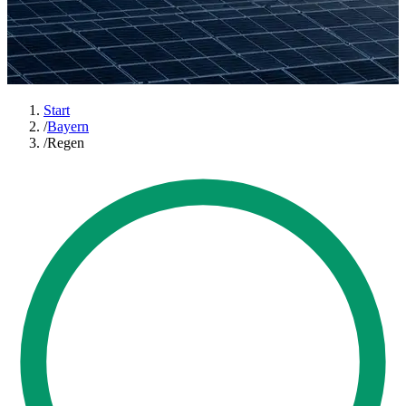
Start
/
Bayern
/
Regen