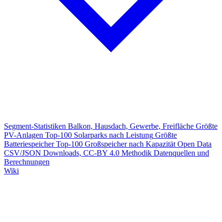
Segment-Statistiken
Balkon, Hausdach, Gewerbe, Freifläche
Größte
PV-Anlagen
Top-100 Solarparks nach Leistung
Größte
Batteriespeicher
Top-100 Großspeicher nach Kapazität
Open Data
CSV/JSON Downloads, CC-BY 4.0
Methodik
Datenquellen und
Berechnungen
Wiki