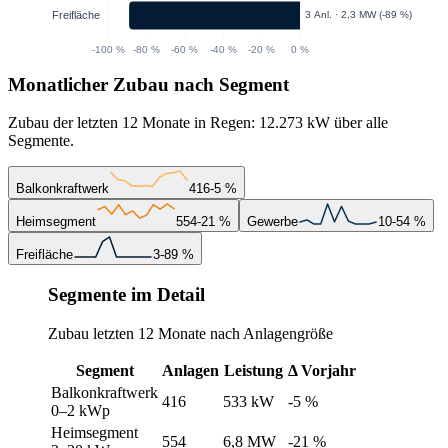
Monatlicher Zubau nach Segment
Zubau der letzten 12 Monate in Regen: 12.273 kW über alle
Segmente.
Balkonkraftwerk
416
-5 %
Heimsegment
554
-21 %
Gewerbe
10
-54 %
Freifläche
3
-89 %
Segmente im Detail
Zubau letzten 12 Monate nach Anlagengröße
Segment
Anlagen
Leistung
Δ Vorjahr
Balkonkraftwerk
416
533 kW
-5 %
0–2 kWp
Heimsegment
554
6,8 MW
-21 %