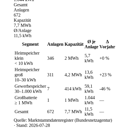
Gesamt
Anlagen
672
Kapazität
7,7 MWh
Ø/Anlage
11,5 kWh
Ø je
Δ
Segment
Anlagen
Kapazität
Anlage
Vorjahr
Heimspeicher
5,7
klein
346
2 MWh
+0 %
kWh
< 10 kWh
Heimspeicher
13,6
groß
311
4,2 MWh
+23 %
kWh
10–30 kWh
Gewerbespeicher
59,1
7
414 kWh
-46 %
30–1.000 kWh
kWh
Großbatterie
1.044
1
1 MWh
—
≥ 1 MWh
kWh
11,5
Gesamt
672
7,7 MWh
—
kWh
Quelle: Marktstammdatenregister (Bundesnetzagentur)
· Stand: 2026-07-28