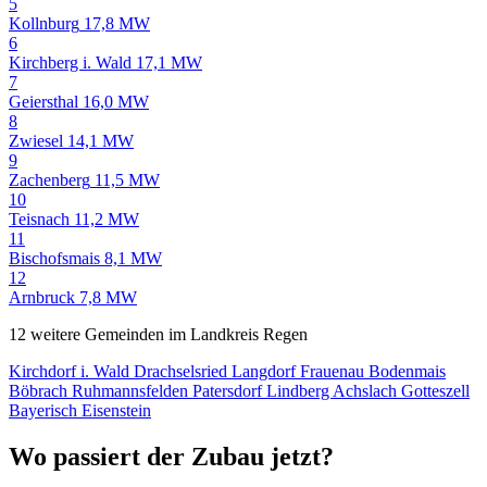
5
Kollnburg
17,8 MW
6
Kirchberg i. Wald
17,1 MW
7
Geiersthal
16,0 MW
8
Zwiesel
14,1 MW
9
Zachenberg
11,5 MW
10
Teisnach
11,2 MW
11
Bischofsmais
8,1 MW
12
Arnbruck
7,8 MW
12 weitere Gemeinden im Landkreis Regen
Kirchdorf i. Wald
Drachselsried
Langdorf
Frauenau
Bodenmais
Böbrach
Ruhmannsfelden
Patersdorf
Lindberg
Achslach
Gotteszell
Bayerisch Eisenstein
Wo passiert der Zubau jetzt?