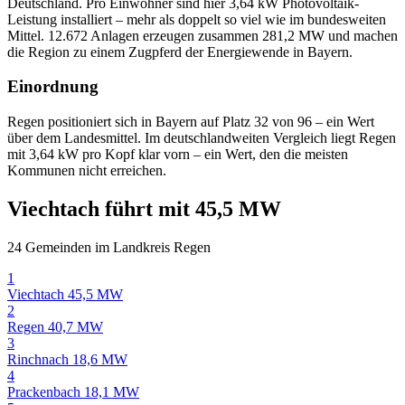
Deutschland. Pro Einwohner sind hier 3,64 kW Photovoltaik-
Leistung installiert – mehr als doppelt so viel wie im bundesweiten
Mittel. 12.672 Anlagen erzeugen zusammen 281,2 MW und machen
die Region zu einem Zugpferd der Energiewende in Bayern.
Einordnung
Regen positioniert sich in Bayern auf Platz 32 von 96 – ein Wert
über dem Landesmittel. Im deutschlandweiten Vergleich liegt Regen
mit 3,64 kW pro Kopf klar vorn – ein Wert, den die meisten
Kommunen nicht erreichen.
Viechtach führt mit 45,5 MW
24 Gemeinden im Landkreis Regen
1
Viechtach
45,5 MW
2
Regen
40,7 MW
3
Rinchnach
18,6 MW
4
Prackenbach
18,1 MW