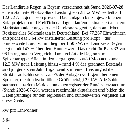
Der Landkreis Regen in Bayern verzeichnet mit Stand 2026-07-28
eine installierte Photovoltaik-Leistung von 281,2 MW, verteilt auf
12.672 Anlagen – von privaten Dachanlagen bis zu gewerblichen
Solarprojekten und Freiflächenanlagen, laufend aktualisiert aus dem
Marktstammdatenregister der Bundesnetzagentur, dem amtlichen
Register aller Solaranlagen in Deutschland. Bei 77.267 Einwohnern
entspricht das 3,64 kW installierter Leistung pro Kopf – der
bundesweite Durchschnitt liegt bei 1,50 kW, der Landkreis Regen
liegt damit 143 % über dem Bundeswert. Das reicht für Platz 32 von
96 im regionalen Vergleich, damit gehört die Region zur
Spitzengruppe. Allein in den vergangenen zwölf Monaten kamen
12,3 MW neue Leistung hinzu – rund 4 % des gesamten Bestands
sind jünger als ein Jahr. Ergänzend zur reinen Leistung ist die
Struktur aufschlussreich: 25 % der Anlagen verfügen über einen
Speicher, die durchschnittliche Größe beträgt 22 kW. Alle Zahlen
stammen aus dem Marktstammdatenregister der Bundesnetzagentur
(Stand: 2026-07-28), werden regelmäßig aktualisiert und bilden die
Datengrundlage für den regionalen und bundesweiten Vergleich auf
dieser Seite.
kW pro Einwohner
3,64