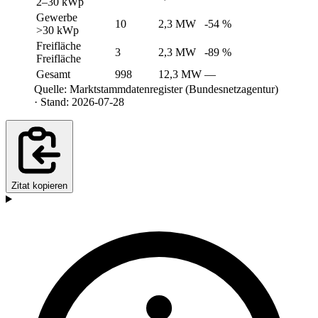
2–30 kWp
Gewerbe
10
2,3 MW
-54 %
>30 kWp
Freifläche
3
2,3 MW
-89 %
Freifläche
Gesamt
998
12,3 MW
—
Quelle: Marktstammdatenregister (Bundesnetzagentur)
· Stand: 2026-07-28
Zitat kopieren