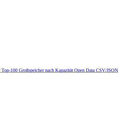
r
Top-100 Großspeicher nach Kapazität
Open Data
CSV/JSON