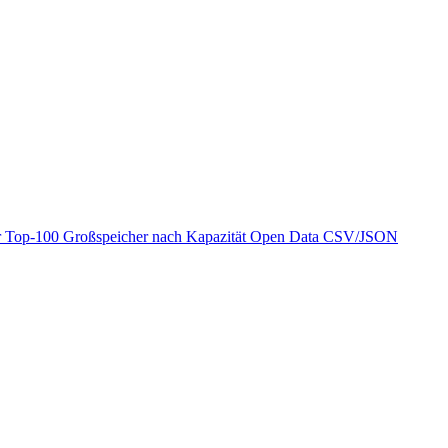
r
Top-100 Großspeicher nach Kapazität
Open Data
CSV/JSON