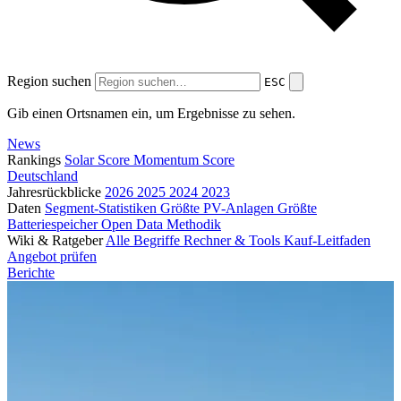
Region suchen
ESC
Gib einen Ortsnamen ein, um Ergebnisse zu sehen.
News
Rankings
Solar Score
Momentum Score
Deutschland
Jahresrückblicke
2026
2025
2024
2023
Daten
Segment-Statistiken
Größte PV-Anlagen
Größte
Batteriespeicher
Open Data
Methodik
Wiki & Ratgeber
Alle Begriffe
Rechner & Tools
Kauf-Leitfaden
Angebot prüfen
Berichte