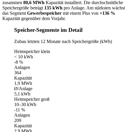
zusammen
80,6 MWh
Kapazität installiert. Die durchschnittliche
Speichergröße beträgt
135 kWh
pro Anlage. Am stärksten wächst
das Segment
Gewerbespeicher
mit einem Plus von
+136 %
Kapazität gegenüber dem Vorjahr.
Speicher-Segmente im Detail
Zubau letzten 12 Monate nach Speichergröße (kWh)
Heimspeicher klein
< 10 kWh
-8 %
Anlagen
364
Kapazität
1,9 MWh
Ø/Anlage
5,1 kWh
Heimspeicher groß
10–30 kWh
-11 %
Anlagen
209
Kapazität
2,9 MWh