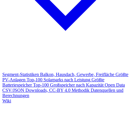
Segment-Statistiken
Balkon, Hausdach, Gewerbe, Freifläche
Größte
PV-Anlagen
Top-100 Solarparks nach Leistung
Größte
Batteriespeicher
Top-100 Großspeicher nach Kapazität
Open Data
CSV/JSON Downloads, CC-BY 4.0
Methodik
Datenquellen und
Berechnungen
Wiki