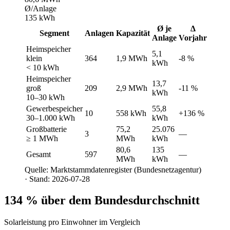
Ø/Anlage
135 kWh
Ø je
Δ
Segment
Anlagen
Kapazität
Anlage
Vorjahr
Heimspeicher
5,1
klein
364
1,9 MWh
-8 %
kWh
< 10 kWh
Heimspeicher
13,7
groß
209
2,9 MWh
-11 %
kWh
10–30 kWh
Gewerbespeicher
55,8
10
558 kWh
+136 %
30–1.000 kWh
kWh
Großbatterie
75,2
25.076
3
—
≥ 1 MWh
MWh
kWh
80,6
135
Gesamt
597
—
MWh
kWh
Quelle: Marktstammdatenregister (Bundesnetzagentur)
· Stand: 2026-07-28
134 % über dem Bundesdurchschnitt
Solarleistung pro Einwohner im Vergleich