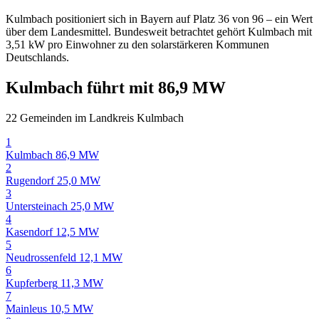
Kulmbach positioniert sich in Bayern auf Platz 36 von 96 – ein Wert
über dem Landesmittel. Bundesweit betrachtet gehört Kulmbach mit
3,51 kW pro Einwohner zu den solarstärkeren Kommunen
Deutschlands.
Kulmbach führt mit 86,9 MW
22 Gemeinden im Landkreis Kulmbach
1
Kulmbach
86,9 MW
2
Rugendorf
25,0 MW
3
Untersteinach
25,0 MW
4
Kasendorf
12,5 MW
5
Neudrossenfeld
12,1 MW
6
Kupferberg
11,3 MW
7
Mainleus
10,5 MW