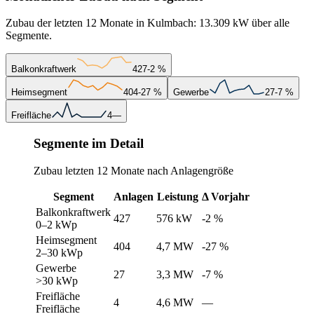
Zubau der letzten 12 Monate in Kulmbach: 13.309 kW über alle
Segmente.
Balkonkraftwerk
427
-2 %
Heimsegment
404
-27 %
Gewerbe
27
-7 %
Freifläche
4
—
Segmente im Detail
Zubau letzten 12 Monate nach Anlagengröße
Segment
Anlagen
Leistung
Δ Vorjahr
Balkonkraftwerk
427
576 kW
-2 %
0–2 kWp
Heimsegment
404
4,7 MW
-27 %
2–30 kWp
Gewerbe
27
3,3 MW
-7 %
>30 kWp
Freifläche
4
4,6 MW
—
Freifläche