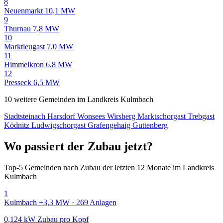
8
Neuenmarkt
10,1 MW
9
Thurnau
7,8 MW
10
Marktleugast
7,0 MW
11
Himmelkron
6,8 MW
12
Presseck
6,5 MW
10 weitere Gemeinden im Landkreis Kulmbach
Stadtsteinach
Harsdorf
Wonsees
Wirsberg
Marktschorgast
Trebgast
Ködnitz
Ludwigschorgast
Grafengehaig
Guttenberg
Wo passiert der Zubau jetzt?
Top-5 Gemeinden nach Zubau der letzten 12 Monate im Landkreis
Kulmbach
1
Kulmbach
+3,3 MW · 269 Anlagen
0,124 kW Zubau pro Kopf