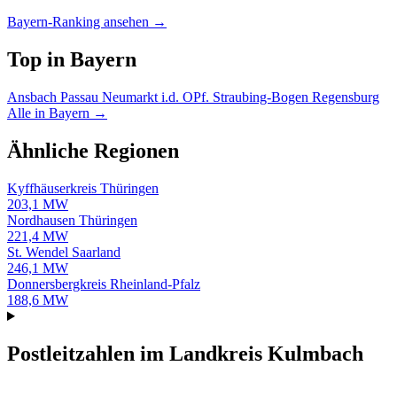
Bayern-Ranking ansehen →
Top in Bayern
Ansbach
Passau
Neumarkt i.d. OPf.
Straubing-Bogen
Regensburg
Alle in Bayern →
Ähnliche Regionen
Kyffhäuserkreis
Thüringen
203,1 MW
Nordhausen
Thüringen
221,4 MW
St. Wendel
Saarland
246,1 MW
Donnersbergkreis
Rheinland-Pfalz
188,6 MW
Postleitzahlen im Landkreis Kulmbach