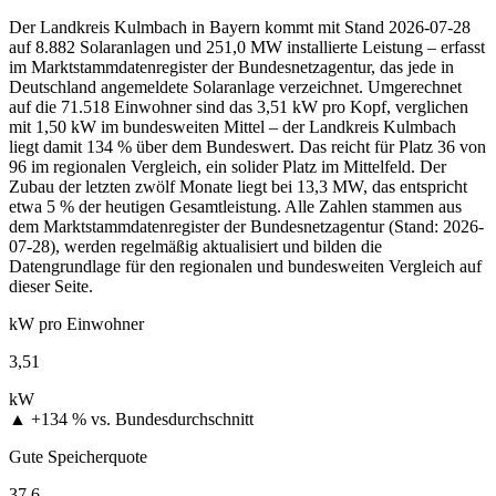
Der Landkreis Kulmbach in Bayern kommt mit Stand 2026-07-28
auf 8.882 Solaranlagen und 251,0 MW installierte Leistung – erfasst
im Marktstammdatenregister der Bundesnetzagentur, das jede in
Deutschland angemeldete Solaranlage verzeichnet. Umgerechnet
auf die 71.518 Einwohner sind das 3,51 kW pro Kopf, verglichen
mit 1,50 kW im bundesweiten Mittel – der Landkreis Kulmbach
liegt damit 134 % über dem Bundeswert. Das reicht für Platz 36 von
96 im regionalen Vergleich, ein solider Platz im Mittelfeld. Der
Zubau der letzten zwölf Monate liegt bei 13,3 MW, das entspricht
etwa 5 % der heutigen Gesamtleistung. Alle Zahlen stammen aus
dem Marktstammdatenregister der Bundesnetzagentur (Stand: 2026-
07-28), werden regelmäßig aktualisiert und bilden die
Datengrundlage für den regionalen und bundesweiten Vergleich auf
dieser Seite.
kW pro Einwohner
3,51
kW
▲ +134 %
vs. Bundesdurchschnitt
Gute Speicherquote
37,6