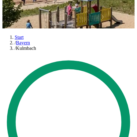
Start
/
Bayern
/
Kulmbach