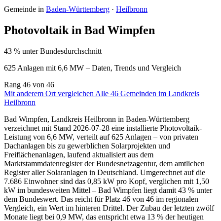
Gemeinde in
Baden-Württemberg
·
Heilbronn
Photovoltaik in Bad Wimpfen
43 % unter Bundesdurchschnitt
625 Anlagen mit 6,6 MW – Daten, Trends und Vergleich
Rang
46
von 46
Mit anderem Ort vergleichen
Alle 46 Gemeinden im Landkreis
Heilbronn
Bad Wimpfen, Landkreis Heilbronn in Baden-Württemberg
verzeichnet mit Stand 2026-07-28 eine installierte Photovoltaik-
Leistung von 6,6 MW, verteilt auf 625 Anlagen – von privaten
Dachanlagen bis zu gewerblichen Solarprojekten und
Freiflächenanlagen, laufend aktualisiert aus dem
Marktstammdatenregister der Bundesnetzagentur, dem amtlichen
Register aller Solaranlagen in Deutschland. Umgerechnet auf die
7.686 Einwohner sind das 0,85 kW pro Kopf, verglichen mit 1,50
kW im bundesweiten Mittel – Bad Wimpfen liegt damit 43 % unter
dem Bundeswert. Das reicht für Platz 46 von 46 im regionalen
Vergleich, ein Wert im hinteren Drittel. Der Zubau der letzten zwölf
Monate liegt bei 0,9 MW, das entspricht etwa 13 % der heutigen