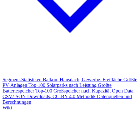
Segment-Statistiken
Balkon, Hausdach, Gewerbe, Freifläche
Größte
PV-Anlagen
Top-100 Solarparks nach Leistung
Größte
Batteriespeicher
Top-100 Großspeicher nach Kapazität
Open Data
CSV/JSON Downloads, CC-BY 4.0
Methodik
Datenquellen und
Berechnungen
Wiki