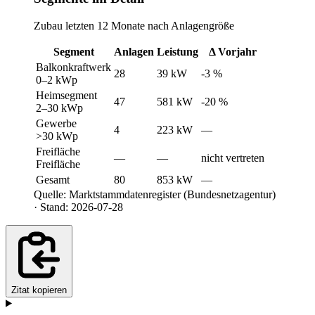
Zubau letzten 12 Monate nach Anlagengröße
Segment
Anlagen
Leistung
Δ Vorjahr
Balkonkraftwerk
28
39 kW
-3 %
0–2 kWp
Heimsegment
47
581 kW
-20 %
2–30 kWp
Gewerbe
4
223 kW
—
>30 kWp
Freifläche
—
—
nicht vertreten
Freifläche
Gesamt
80
853 kW
—
Quelle: Marktstammdatenregister (Bundesnetzagentur)
· Stand: 2026-07-28
Zitat kopieren