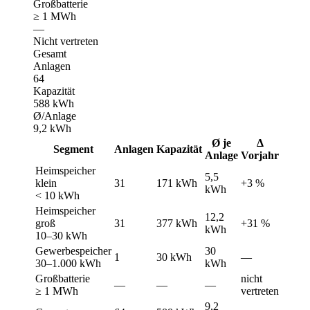
Großbatterie
≥ 1 MWh
—
Nicht vertreten
Gesamt
Anlagen
64
Kapazität
588 kWh
Ø/Anlage
9,2 kWh
Ø je
Δ
Segment
Anlagen
Kapazität
Anlage
Vorjahr
Heimspeicher
5,5
klein
31
171 kWh
+3 %
kWh
< 10 kWh
Heimspeicher
12,2
groß
31
377 kWh
+31 %
kWh
10–30 kWh
Gewerbespeicher
30
1
30 kWh
—
30–1.000 kWh
kWh
Großbatterie
nicht
—
—
—
≥ 1 MWh
vertreten
9,2