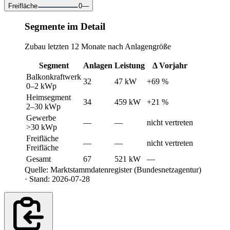
Freifläche
0
—
Segmente im Detail
Zubau letzten 12 Monate nach Anlagengröße
Segment
Anlagen
Leistung
Δ Vorjahr
Balkonkraftwerk
32
47 kW
+69 %
0–2 kWp
Heimsegment
34
459 kW
+21 %
2–30 kWp
Gewerbe
—
—
nicht vertreten
>30 kWp
Freifläche
—
—
nicht vertreten
Freifläche
Gesamt
67
521 kW
—
Quelle: Marktstammdatenregister (Bundesnetzagentur)
· Stand: 2026-07-28