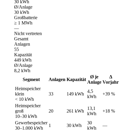
30 kWh
Ø/Anlage
30 kWh
Großbatterie
≥ 1 MWh
—
Nicht vertreten
Gesamt
Anlagen
55
Kapazität
449 kWh
Ø/Anlage
8,2 kWh
Ø je
Δ
Segment
Anlagen
Kapazität
Anlage
Vorjahr
Heimspeicher
4,5
klein
33
149 kWh
+39 %
kWh
< 10 kWh
Heimspeicher
13,1
groß
20
261 kWh
+18 %
kWh
10–30 kWh
Gewerbespeicher
30
1
30 kWh
—
30–1.000 kWh
kWh