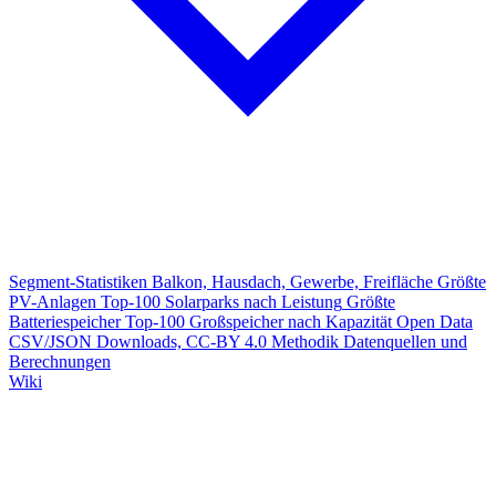
Segment-Statistiken
Balkon, Hausdach, Gewerbe, Freifläche
Größte
PV-Anlagen
Top-100 Solarparks nach Leistung
Größte
Batteriespeicher
Top-100 Großspeicher nach Kapazität
Open Data
CSV/JSON Downloads, CC-BY 4.0
Methodik
Datenquellen und
Berechnungen
Wiki