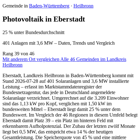
Gemeinde in
Baden-Württemberg
·
Heilbronn
Photovoltaik in Eberstadt
25 % unter Bundesdurchschnitt
401 Anlagen mit 3,6 MW – Daten, Trends und Vergleich
Rang
39
von 46
Mit anderem Ort vergleichen
Alle 46 Gemeinden im Landkreis
Heilbronn
Eberstadt, Landkreis Heilbronn in Baden-Württemberg kommt mit
Stand 2026-07-28 auf 401 Solaranlagen und 3,6 MW installierte
Leistung – erfasst im Marktstammdatenregister der
Bundesnetzagentur, das jede in Deutschland angemeldete
Solaranlage verzeichnet. Umgerechnet auf die 3.209 Einwohner
sind das 1,13 kW pro Kopf, verglichen mit 1,50 kW im
bundesweiten Mittel – Eberstadt liegt damit 25 % unter dem
Bundeswert. Im Vergleich der 46 Regionen in diesem Umfeld belegt
Eberstadt damit Platz 39 – ein Platz im hinteren Feld mit
erkennbarem Aufholpotenzial. Der Zubau der letzten zwölf Monate
liegt bei 0,5 MW, das entspricht etwa 14 % der heutigen
Gesamtleistung. Die Speicherquote von 45 % und eine mittlere