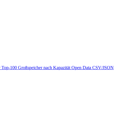
r
Top-100 Großspeicher nach Kapazität
Open Data
CSV/JSON