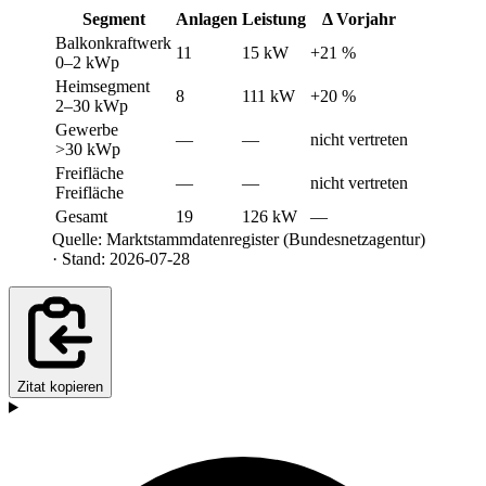
Segment
Anlagen
Leistung
Δ Vorjahr
Balkonkraftwerk
11
15 kW
+21 %
0–2 kWp
Heimsegment
8
111 kW
+20 %
2–30 kWp
Gewerbe
—
—
nicht vertreten
>30 kWp
Freifläche
—
—
nicht vertreten
Freifläche
Gesamt
19
126 kW
—
Quelle: Marktstammdatenregister (Bundesnetzagentur)
· Stand: 2026-07-28
Zitat kopieren