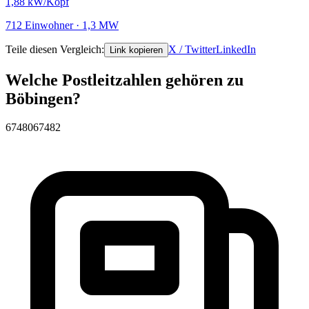
1,88
kW/Kopf
712 Einwohner · 1,3 MW
Teile diesen Vergleich:
X / Twitter
LinkedIn
Link kopieren
Welche Postleitzahlen gehören zu
Böbingen?
67480
67482