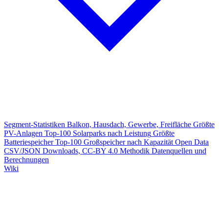
Segment-Statistiken
Balkon, Hausdach, Gewerbe, Freifläche
Größte
PV-Anlagen
Top-100 Solarparks nach Leistung
Größte
Batteriespeicher
Top-100 Großspeicher nach Kapazität
Open Data
CSV/JSON Downloads, CC-BY 4.0
Methodik
Datenquellen und
Berechnungen
Wiki