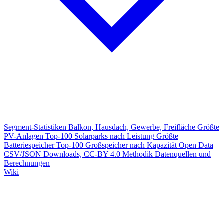
Segment-Statistiken
Balkon, Hausdach, Gewerbe, Freifläche
Größte
PV-Anlagen
Top-100 Solarparks nach Leistung
Größte
Batteriespeicher
Top-100 Großspeicher nach Kapazität
Open Data
CSV/JSON Downloads, CC-BY 4.0
Methodik
Datenquellen und
Berechnungen
Wiki