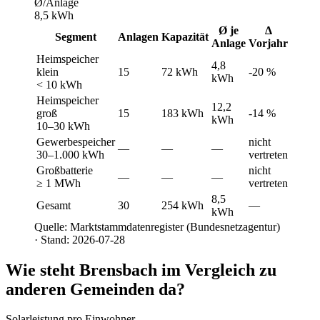
Ø/Anlage
8,5 kWh
Ø je
Δ
Segment
Anlagen
Kapazität
Anlage
Vorjahr
Heimspeicher
4,8
klein
15
72 kWh
-20 %
kWh
< 10 kWh
Heimspeicher
12,2
groß
15
183 kWh
-14 %
kWh
10–30 kWh
Gewerbespeicher
nicht
—
—
—
30–1.000 kWh
vertreten
Großbatterie
nicht
—
—
—
≥ 1 MWh
vertreten
8,5
Gesamt
30
254 kWh
—
kWh
Quelle: Marktstammdatenregister (Bundesnetzagentur)
· Stand: 2026-07-28
Wie steht Brensbach im Vergleich zu
anderen Gemeinden da?
Solarleistung pro Einwohner