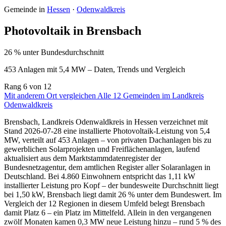
Gemeinde in
Hessen
·
Odenwaldkreis
Photovoltaik in Brensbach
26 % unter Bundesdurchschnitt
453 Anlagen mit 5,4 MW – Daten, Trends und Vergleich
Rang
6
von 12
Mit anderem Ort vergleichen
Alle 12 Gemeinden im Landkreis
Odenwaldkreis
Brensbach, Landkreis Odenwaldkreis in Hessen verzeichnet mit
Stand 2026-07-28 eine installierte Photovoltaik-Leistung von 5,4
MW, verteilt auf 453 Anlagen – von privaten Dachanlagen bis zu
gewerblichen Solarprojekten und Freiflächenanlagen, laufend
aktualisiert aus dem Marktstammdatenregister der
Bundesnetzagentur, dem amtlichen Register aller Solaranlagen in
Deutschland. Bei 4.860 Einwohnern entspricht das 1,11 kW
installierter Leistung pro Kopf – der bundesweite Durchschnitt liegt
bei 1,50 kW, Brensbach liegt damit 26 % unter dem Bundeswert. Im
Vergleich der 12 Regionen in diesem Umfeld belegt Brensbach
damit Platz 6 – ein Platz im Mittelfeld. Allein in den vergangenen
zwölf Monaten kamen 0,3 MW neue Leistung hinzu – rund 5 % des