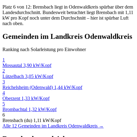
Platz 6 von 12: Brensbach liegt in Odenwaldkreis spürbar über dem
Landesdurchschnitt. Bundesweit betrachtet liegt Brensbach mit 1,11
kW pro Kopf noch unter dem Durchschnitt – hier ist spürbar Luft
nach oben.
Gemeinden im Landkreis Odenwaldkreis
Ranking nach Solarleistung pro Einwohner
1
Mossautal
3,90 kW/Kopf
2
Lützelbach
3,05 kW/Kopf
3
Reichelsheim (Odenwald)
1,44 kW/Kopf
4
Oberzent
1,33 kW/Kopf
5
Brombachtal
1,32 kW/Kopf
6
Brensbach (du)
1,11 kW/Kopf
Alle 12 Gemeinden im Landkreis Odenwaldkreis →