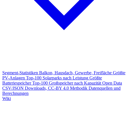
Segment-Statistiken
Balkon, Hausdach, Gewerbe, Freifläche
Größte
PV-Anlagen
Top-100 Solarparks nach Leistung
Größte
Batteriespeicher
Top-100 Großspeicher nach Kapazität
Open Data
CSV/JSON Downloads, CC-BY 4.0
Methodik
Datenquellen und
Berechnungen
Wiki