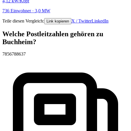
4,12
kW/Kopf
736 Einwohner · 3,0 MW
Teile diesen Vergleich:
X / Twitter
LinkedIn
Link kopieren
Welche Postleitzahlen gehören zu
Buchheim?
78567
88637