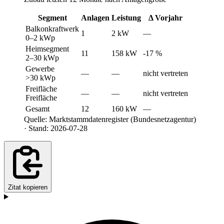
Segment
Anlagen
Leistung
Δ Vorjahr
Balkonkraftwerk
1
2 kW
—
0–2 kWp
Heimsegment
11
158 kW
-17 %
2–30 kWp
Gewerbe
—
—
nicht vertreten
>30 kWp
Freifläche
—
—
nicht vertreten
Freifläche
Gesamt
12
160 kW
—
Quelle: Marktstammdatenregister (Bundesnetzagentur)
· Stand: 2026-07-28
Zitat kopieren