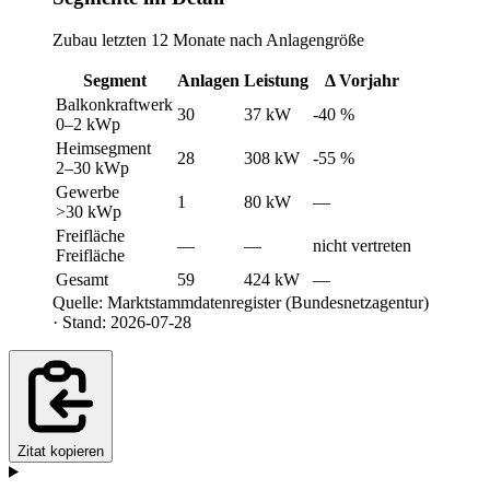
Zubau letzten 12 Monate nach Anlagengröße
Segment
Anlagen
Leistung
Δ Vorjahr
Balkonkraftwerk
30
37 kW
-40 %
0–2 kWp
Heimsegment
28
308 kW
-55 %
2–30 kWp
Gewerbe
1
80 kW
—
>30 kWp
Freifläche
—
—
nicht vertreten
Freifläche
Gesamt
59
424 kW
—
Quelle: Marktstammdatenregister (Bundesnetzagentur)
· Stand: 2026-07-28
Zitat kopieren