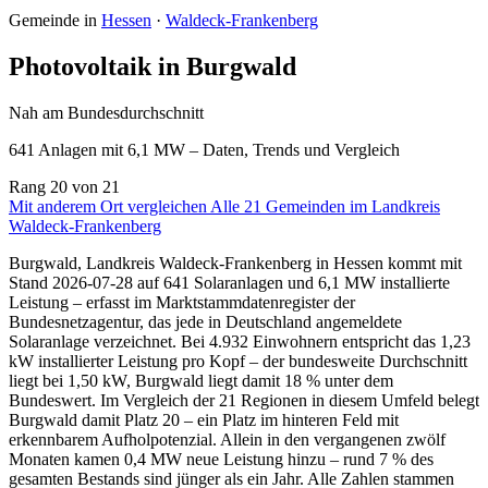
Gemeinde in
Hessen
·
Waldeck-Frankenberg
Photovoltaik in Burgwald
Nah am Bundesdurchschnitt
641 Anlagen mit 6,1 MW – Daten, Trends und Vergleich
Rang
20
von 21
Mit anderem Ort vergleichen
Alle 21 Gemeinden im Landkreis
Waldeck-Frankenberg
Burgwald, Landkreis Waldeck-Frankenberg in Hessen kommt mit
Stand 2026-07-28 auf 641 Solaranlagen und 6,1 MW installierte
Leistung – erfasst im Marktstammdatenregister der
Bundesnetzagentur, das jede in Deutschland angemeldete
Solaranlage verzeichnet. Bei 4.932 Einwohnern entspricht das 1,23
kW installierter Leistung pro Kopf – der bundesweite Durchschnitt
liegt bei 1,50 kW, Burgwald liegt damit 18 % unter dem
Bundeswert. Im Vergleich der 21 Regionen in diesem Umfeld belegt
Burgwald damit Platz 20 – ein Platz im hinteren Feld mit
erkennbarem Aufholpotenzial. Allein in den vergangenen zwölf
Monaten kamen 0,4 MW neue Leistung hinzu – rund 7 % des
gesamten Bestands sind jünger als ein Jahr. Alle Zahlen stammen