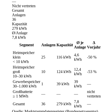
—
Nicht vertreten
Gesamt
Anlagen
36
Kapazität
279 kWh
Ø/Anlage
7,8 kWh
Ø je
Δ
Segment
Anlagen
Kapazität
Anlage
Vorjahr
Heimspeicher
4,6
klein
25
116 kWh
-50 %
kWh
< 10 kWh
Heimspeicher
12,4
groß
10
124 kWh
-53 %
kWh
10–30 kWh
Gewerbespeicher
39
1
39 kWh
—
30–1.000 kWh
kWh
Großbatterie
nicht
—
—
—
≥ 1 MWh
vertreten
7,8
Gesamt
36
279 kWh
—
kWh
Quelle: Marktstammdatenregister (Bundesnetzagentur)