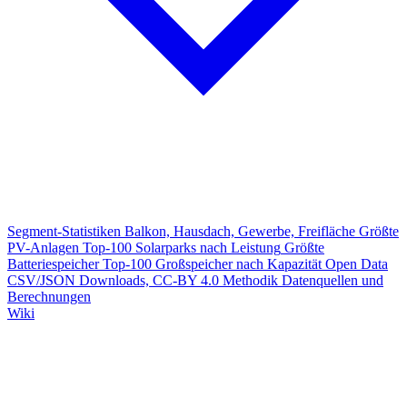
Segment-Statistiken
Balkon, Hausdach, Gewerbe, Freifläche
Größte
PV-Anlagen
Top-100 Solarparks nach Leistung
Größte
Batteriespeicher
Top-100 Großspeicher nach Kapazität
Open Data
CSV/JSON Downloads, CC-BY 4.0
Methodik
Datenquellen und
Berechnungen
Wiki