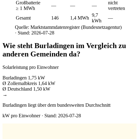
Großbatterie
nicht
—
—
—
≥ 1 MWh
vertreten
9,7
Gesamt
146
1,4 MWh
—
kWh
Quelle: Marktstammdatenregister (Bundesnetzagentur)
· Stand: 2026-07-28
Wie steht Burladingen im Vergleich zu
anderen Gemeinden da?
Solarleistung pro Einwohner
Burladingen
1,75 kW
Ø Zollernalbkreis
1,64 kW
Ø Deutschland
1,50 kW
→
Burladingen liegt über dem bundesweiten Durchschnitt
kW pro Einwohner · Stand: 2026-07-28