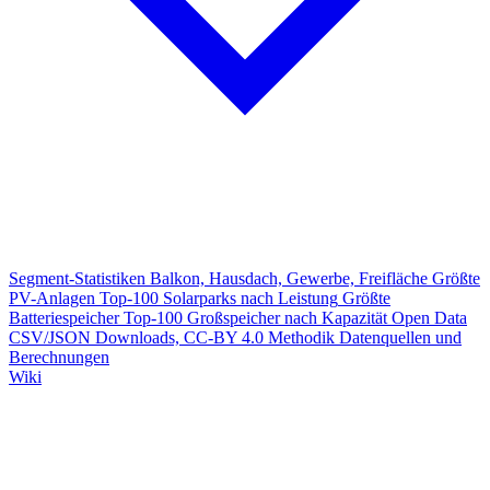
Segment-Statistiken
Balkon, Hausdach, Gewerbe, Freifläche
Größte
PV-Anlagen
Top-100 Solarparks nach Leistung
Größte
Batteriespeicher
Top-100 Großspeicher nach Kapazität
Open Data
CSV/JSON Downloads, CC-BY 4.0
Methodik
Datenquellen und
Berechnungen
Wiki