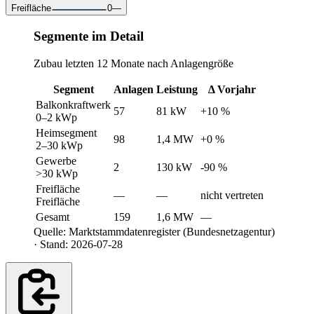
Freifläche
0
—
Segmente im Detail
Zubau letzten 12 Monate nach Anlagengröße
Segment
Anlagen
Leistung
Δ Vorjahr
Balkonkraftwerk
57
81 kW
+10 %
0–2 kWp
Heimsegment
98
1,4 MW
+0 %
2–30 kWp
Gewerbe
2
130 kW
-90 %
>30 kWp
Freifläche
—
—
nicht vertreten
Freifläche
Gesamt
159
1,6 MW
—
Quelle: Marktstammdatenregister (Bundesnetzagentur)
· Stand: 2026-07-28