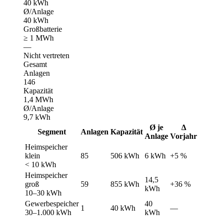
40 kWh
Ø/Anlage
40 kWh
Großbatterie
≥ 1 MWh
—
Nicht vertreten
Gesamt
Anlagen
146
Kapazität
1,4 MWh
Ø/Anlage
9,7 kWh
Ø je
Δ
Segment
Anlagen
Kapazität
Anlage
Vorjahr
Heimspeicher
klein
85
506 kWh
6 kWh
+5 %
< 10 kWh
Heimspeicher
14,5
groß
59
855 kWh
+36 %
kWh
10–30 kWh
Gewerbespeicher
40
1
40 kWh
—
30–1.000 kWh
kWh