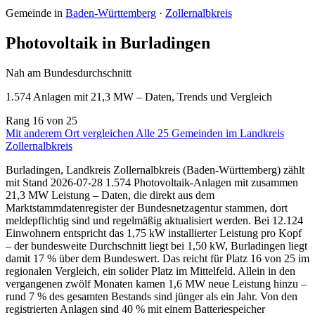
Gemeinde in
Baden-Württemberg
·
Zollernalbkreis
Photovoltaik in Burladingen
Nah am Bundesdurchschnitt
1.574 Anlagen mit 21,3 MW – Daten, Trends und Vergleich
Rang
16
von 25
Mit anderem Ort vergleichen
Alle 25 Gemeinden im Landkreis
Zollernalbkreis
Burladingen, Landkreis Zollernalbkreis (Baden-Württemberg) zählt
mit Stand 2026-07-28 1.574 Photovoltaik-Anlagen mit zusammen
21,3 MW Leistung – Daten, die direkt aus dem
Marktstammdatenregister der Bundesnetzagentur stammen, dort
meldepflichtig sind und regelmäßig aktualisiert werden. Bei 12.124
Einwohnern entspricht das 1,75 kW installierter Leistung pro Kopf
– der bundesweite Durchschnitt liegt bei 1,50 kW, Burladingen liegt
damit 17 % über dem Bundeswert. Das reicht für Platz 16 von 25 im
regionalen Vergleich, ein solider Platz im Mittelfeld. Allein in den
vergangenen zwölf Monaten kamen 1,6 MW neue Leistung hinzu –
rund 7 % des gesamten Bestands sind jünger als ein Jahr. Von den
registrierten Anlagen sind 40 % mit einem Batteriespeicher